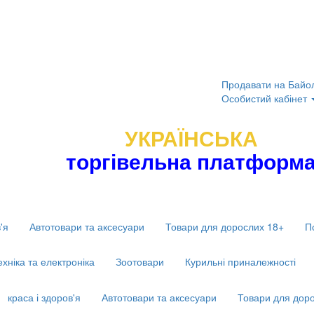
Продавати на Байо
Особистий кабінет
УКРАЇНСЬКА
торгівельна платформ
'я
Автотовари та аксесуари
Товари для дорослих 18+
П
ехніка та електроніка
Зоотовари
Курильні приналежності
краса і здоров'я
Автотовари та аксесуари
Товари для дор