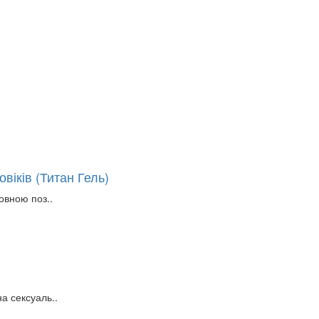
віків (Титан Гель)
овною поз..
а сексуаль..