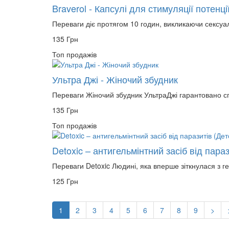
Braverol - Капсулі для стимуляції потенц
Переваги діє протягом 10 годин, викликаючи сексуа
135 Грн
Топ продажів
Ультра Джі - Жіночий збудник
Переваги Жіночий збудник УльтраДжі гарантовано сп
135 Грн
Топ продажів
Detoxic – антигельмінтний засіб від параз
Переваги Detoxic Людині, яка вперше зіткнулася з ге
125 Грн
1
2
3
4
5
6
7
8
9
>