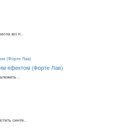
гла всі п..
им ефектом (Форте Лав)
алежить ..
стить синте..