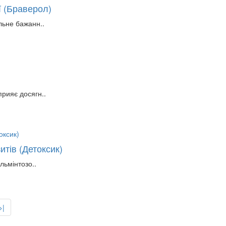
ії (Браверол)
льне бажанн..
рияє досягн..
итів (Детоксик)
льмінтозо..
>|