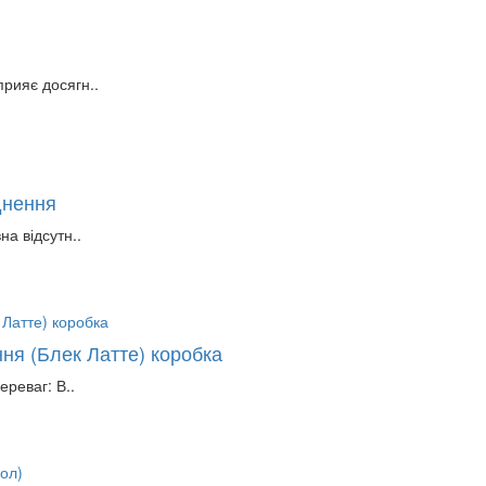
рияє досягн..
днення
на відсутн..
ння (Блек Латте) коробка
ереваг: В..