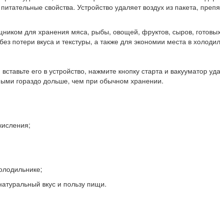
и питательные свойства. Устройство удаляет воздух из пакета, пр
иком для хранения мяса, рыбы, овощей, фруктов, сыров, готовых
ез потери вкуса и текстуры, а также для экономии места в холоди
вставьте его в устройство, нажмите кнопку старта и вакууматор уд
ными гораздо дольше, чем при обычном хранении.
кисления;
олодильнике;
натуральный вкус и пользу пищи.