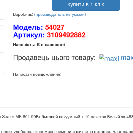
Купити в 1 клік
Виробник:
(производитель не указан)
Модель:
54027
Артикул:
3109492882
Наявність: Є в наявності
Продавець цього товару:
max
Написати повідомлення:
Sealer MK-801 90Вт бытовой вакуумный + 10 пакетов Белый за 488 
то ценит удобство, экономию времени и качество питания. Благодар