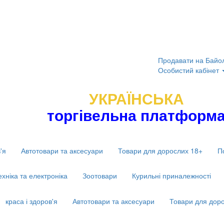
Продавати на Байо
Особистий кабінет
УКРАЇНСЬКА
торгівельна платформ
'я
Автотовари та аксесуари
Товари для дорослих 18+
П
ехніка та електроніка
Зоотовари
Курильні приналежності
краса і здоров'я
Автотовари та аксесуари
Товари для дор