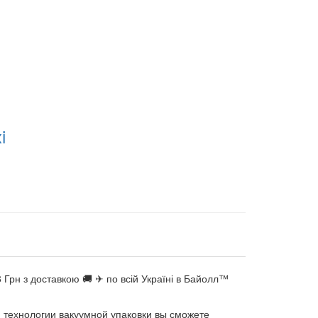
i
Грн з доставкою 🚚 ✈ по всій Україні в Байолл™
я технологии вакуумной упаковки вы сможете