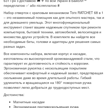
631 Грн з доставкою 🚚 ✈ по всій Україні в Байолл™
передплатою ✅ або післяплатою ₴
Набор отверток с храповым механизмом Torx RATCHET 68 в 1
– это незаменимый помощник как для опытного мастера, так и
для домашнего умельца. Этот многофункциональный
инструмент станет вашим надежным спутником при ремонте
компьютеров, бытовой техники, автомобилей, велосипедов и
множества других устройств. В комплекте вы найдете все
необходимые биты, головки и адаптеры для решения самых
разных задач.
Все компоненты набора, включая корпус и насадки,
изготовлены из высокопрочной хромованадиевой стали, что
гарантирует их долговечность и стойкость к коррозии.
Эргономичная рукоятка с нескользящим покрытием
обеспечивает комфортный и надежный захват, предотвращая
скольжение даже во время длительной работы. Гибкий
удлинитель и вращающаяся на 180° поворотная ручка
позволяют легко добраться до труднодоступных мест.
Достоинства:
Магнитные насадки
Эргономичная противоскользящая ручка