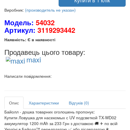
Купити в 1 клік
Виробник:
(производитель не указан)
Модель:
54032
Артикул:
3119293442
Наявність: Є в наявності
Продавець цього товару:
maxi
Написати повідомлення:
Опис
Характеристики
Відгуків (0)
Байолл - дошка товарних оголошень пропонує:
Купити Ловушка для насекомых с UV подсветкой TX-WD02
аккумулятор 1200 mAh за 233 Грн з доставкою 🚚 ✈ по всій
Україні в Байолл™ передплатою ✅ або післяплатою ₴