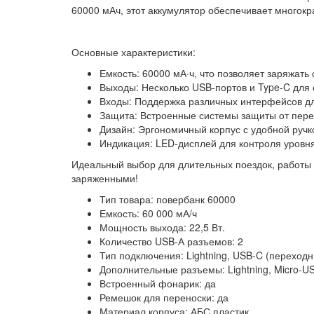
60000 мАч, этот аккумулятор обеспечивает многокр
Основные характеристики:
Емкость:
60000 мА·ч, что позволяет заряжать
Выходы:
Несколько USB-портов и Type-C для 
Входы:
Поддержка различных интерфейсов дл
Защита:
Встроенные системы защиты от перен
Дизайн:
Эргономичный корпус с удобной ручко
Индикация:
LED-дисплей для контроля уровня
Идеальный выбор для длительных поездок, работы н
заряженными!
Тип товара: повербанк 60000
Емкость: 60 000 мА/ч
Мощность выхода: 22,5 Вт.
Количество USB-А разъемов: 2
Тип подключения: Lightning, USB-C (переходн
Дополнительные разъемы: Lightning, Micro-U
Встроенный фонарик: да
Ремешок для переноски: да
Материал корпуса: АБС пластик