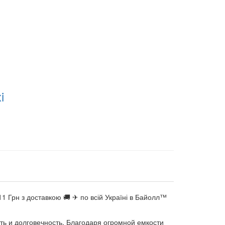
i
Грн з доставкою 🚚 ✈ по всій Україні в Байолл™
ть и долговечность. Благодаря огромной емкости