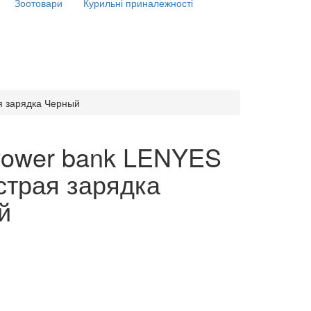
Зоотовари
Курильні приналежності
я зарядка Черный
Power bank LENYES
страя зарядка
й