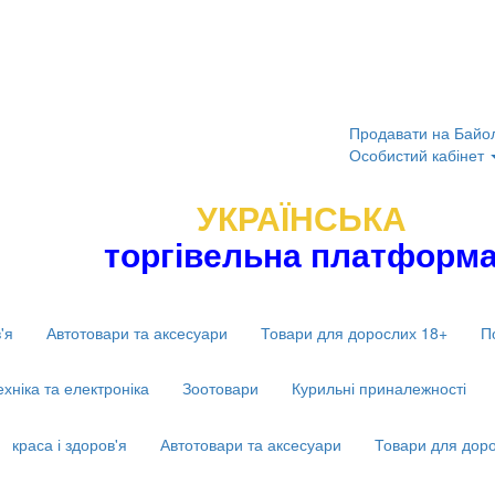
Продавати на Байо
Особистий кабінет
УКРАЇНСЬКА
торгівельна платформ
'я
Автотовари та аксесуари
Товари для дорослих 18+
П
ехніка та електроніка
Зоотовари
Курильні приналежності
краса і здоров'я
Автотовари та аксесуари
Товари для дор