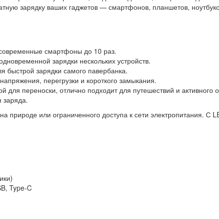
атную зарядку ваших гаджетов — смартфонов, планшетов, ноутбуков
 современные смартфоны до 10 раз.
одновременной зарядки нескольких устройств.
я быстрой зарядки самого павербанка.
апряжения, перегрузки и короткого замыкания.
й для переноски, отлично подходит для путешествий и активного о
 заряда.
а природе или ограниченного доступа к сети электропитания. С L
ики)
SB, Type-C