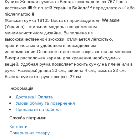
Купити Женская сумочка «Веста» шоколадная за 767 Грн з
доставкою 🚚 ✈ по всій Україні в Байолл™ передплатою ✅ або
післяплатою ₴
Женская сумка 16105 Веста от производителя Welassie
(Украина) - стильная модель в современном
минималистичном дизайне. Выполнена из
высококачественной экокожи, отличается лёгкостью,
практичностью и удобством в повседневном
использовании.Основное отделение закрывается на молнию.
Внутри расположен карман для хранения необходимых
вещей. Удобная ручка позволяет носить сумку на плече или в
руке. Размеры: длина 30 см., ширина 4 см., высота 22 см.
Высота сумки (от ручек вверх) -27 см
Інформація
Доставка і Оплата
Умови обміну та повернення
Продавати на Байолл
Служба підтримки
Контакти
Повернення товару