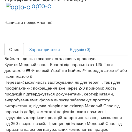
opto-c
Написати повідомлення:
Опис
Характеристики
Відгуків (0)
Байолл - дошка товарних оголошень пропонує:
Купити Медовий спас - Краплі від паразитів за 125 Грн з
доставкою 🚚 ✈ по всій Україні в Байолл™ передплатою ✅ або
післяплатою ₴
Переваги: можливість застосування як для терапії, так і для
профілактики; покращення вже через 2-3 прийоми; якість
продукції підтверджується документами, сертифікатами,
випробуваннями; форма випуску забезпечує простоту
використання; відгуки лікарів про еліксир Медовий Спас від
паразитів добрі; коментарі пацієнтів також позитивні;
відсутність алергічних реакцій та протипоказань; визволення
від 260+ видів інвазій. Принцип дії Еліксир Медовий Спас від
паразитів на основі натуральних компонентів працює