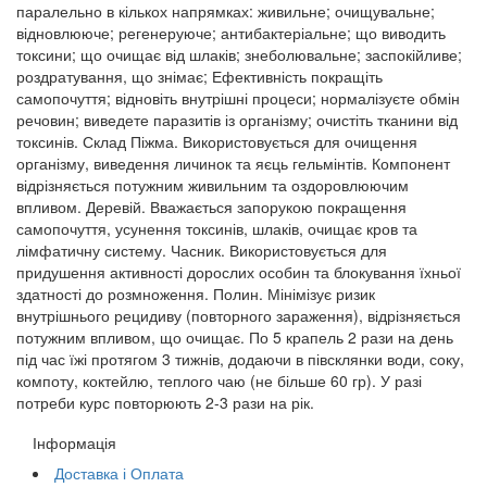
паралельно в кількох напрямках: живильне; очищувальне;
відновлююче; регенеруюче; антибактеріальне; що виводить
токсини; що очищає від шлаків; знеболювальне; заспокійливе;
роздратування, що знімає; Ефективність покращіть
самопочуття; відновіть внутрішні процеси; нормалізуєте обмін
речовин; виведете паразитів із організму; очистіть тканини від
токсинів. Склад Піжма. Використовується для очищення
організму, виведення личинок та яєць гельмінтів. Компонент
відрізняється потужним живильним та оздоровлюючим
впливом. Деревій. Вважається запорукою покращення
самопочуття, усунення токсинів, шлаків, очищає кров та
лімфатичну систему. Часник. Використовується для
придушення активності дорослих особин та блокування їхньої
здатності до розмноження. Полин. Мінімізує ризик
внутрішнього рецидиву (повторного зараження), відрізняється
потужним впливом, що очищає. По 5 крапель 2 рази на день
під час їжі протягом 3 тижнів, додаючи в півсклянки води, соку,
компоту, коктейлю, теплого чаю (не більше 60 гр). У разі
потреби курс повторюють 2-3 рази на рік.
Інформація
Доставка і Оплата