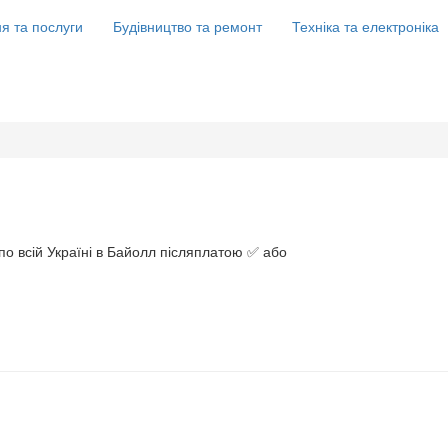
я та послуги
Будівництво та ремонт
Техніка та електроніка
по всій Україні в Байолл післяплатою ✅ або