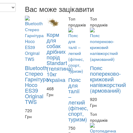
Вас може зацікавити
Топ
Топ
продажів
продажів
Корм
для
собак
дрібних
порід
Standart
Bluetooth
Пояс
(телятина)
Стерео
попереково-
10кг
Гарнітура
крижовий
Україна
Пояс
Hoco
напівжорсткий
для
468
ES39
(армований)
талії
Грн
Original
–
920
TWS
легкий
Грн
(фітнес,
720
спорт,
Топ
Грн
туризм)
продажів
750