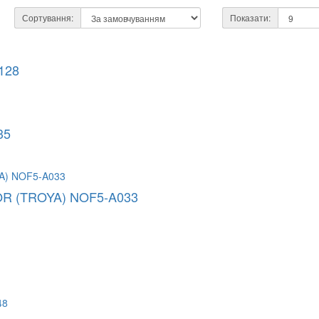
Сортування:
Показати:
A128
35
R (TROYA) NOF5-A033