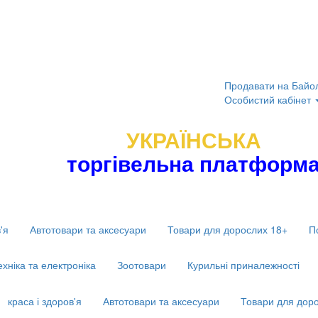
Продавати на Байо
Особистий кабінет
УКРАЇНСЬКА
торгівельна платформ
'я
Автотовари та аксесуари
Товари для дорослих 18+
П
ехніка та електроніка
Зоотовари
Курильні приналежності
краса і здоров'я
Автотовари та аксесуари
Товари для дор