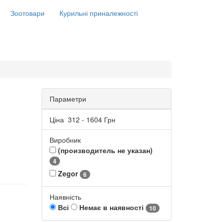
Зоотовари
Курильні приналежності
Параметри
Ціна
312
-
1604
Грн
Виробник
(производитель не указан)
4
Zegor
6
Наявність
Всі
Немає в наявності
10