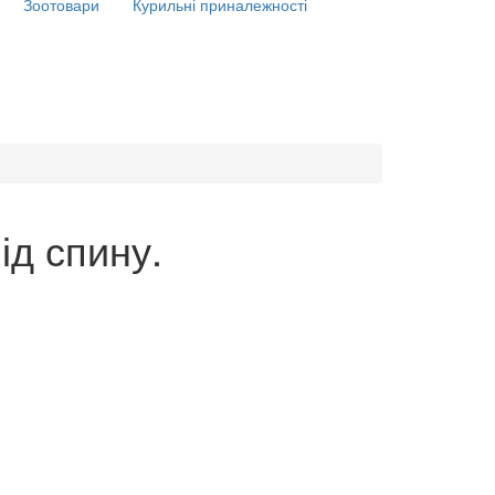
Зоотовари
Курильні приналежності
ід спину.