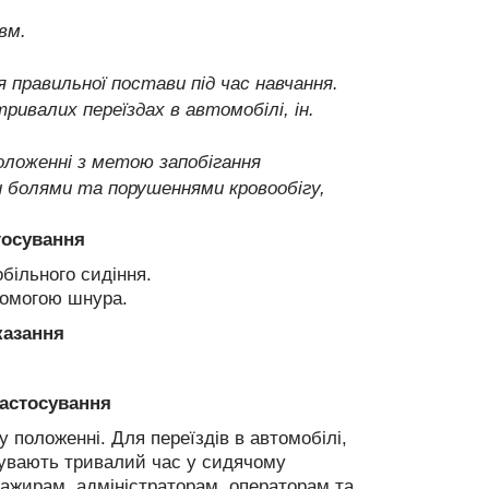
вм.
равильної постави під час навчання.
ривалих переїздах в автомобілі, ін.
оложенні з метою запобігання
и болями та порушеннями кровообігу,
тосування
обільного сидіння.
помогою шнура.
казання
застосування
положенні. Для переїздів в автомобілі,
ебувають тривалий час у сидячому
сажирам, адміністраторам, операторам та