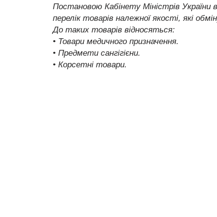
Постановою Кабінету Міністрів України ві
перелік товарів належної якості,
які обмі
До таких товарів відносяться:
• Товари медичного призначення.
• Предмети сангігієни.
• Корсетні товари.
Профілактор спини ви можете купити з доставкою у всі міста України: К
Кривий Ріг, Миколаїв, Маріуполь, Луганськ, Вінниця, Макіївка, Херсон
Чернівці, Горлівка, Рівне, Дніпродзержинськ, Кіровоград, Івано-Франкі
Мелітополь, Керч, Нікополь, Слов'янськ, Ужгород, Бердянськ, Алчевсь