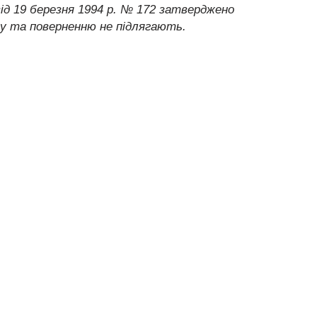
д 19 березня 1994 р. № 172
затверджено
ну та
поверненню
не підлягають.
иїв, Харків, Одеса, Дніпропетровськ, Донецьк, Запоріжжя, Львів,
, Полтава, Чернігів, Черкаси, Житомир, Суми , Хмельницький,
вськ, Кременчук, Тернопіль, Луцьк, Біла Церква, Краматорськ,
к, Павлоград, Сєверодонецьк, Лисичанськ Подільський.