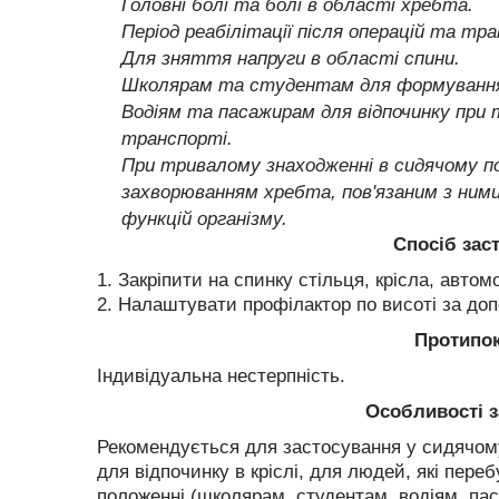
Головні болі та болі в області хребта.
Період реабілітації після операцій та тра
Для зняття напруги в області спини.
Школярам та студентам для формування п
Водіям та пасажирам для відпочинку при т
транспорті.
При тривалому знаходженні в сидячому п
захворюванням хребта, пов'язаним з ним
функцій організму.
Спосіб зас
1. Закріпити на спинку стільця, крісла, автом
2. Налаштувати профілактор по висоті за до
Протипо
Індивідуальна нестерпність.
Особливості 
Рекомендується для застосування у сидячому 
для відпочинку в кріслі, для людей, які пер
положенні (школярам, студентам, водіям, па