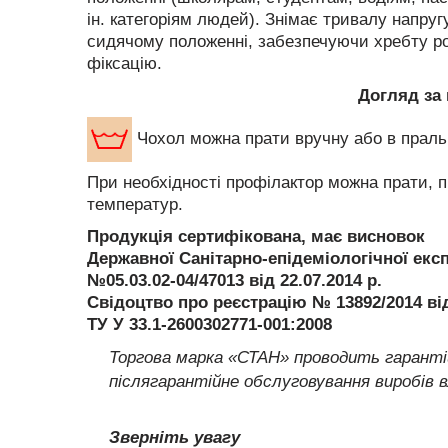
ін. категоріям людей). Знімає тривалу напругу 
сидячому положенні, забезпечуючи хребту ро
фіксацію.
Догляд за
Чохол можна прати вручну або в праль
При необхідності профілактор можна прати, п
температур.
Продукція сертифікована, має висновок
Державної Санітарно-епідеміологічної екс
№05.03.02-04/47013 від 22.07.2014 р.
Свідоцтво про реєстрацію № 13892/2014 від
ТУ У 33.1-2600302771-001:2008
Торгова марка «СТАН» проводить гарантій
післягарантійне обслуговування виробів 
Зверніть увагу