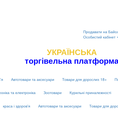
Продавати на Байо
Особистий кабінет
УКРАЇНСЬКА
торгівельна платформ
'я
Автотовари та аксесуари
Товари для дорослих 18+
П
ехніка та електроніка
Зоотовари
Курильні приналежності
краса і здоров'я
Автотовари та аксесуари
Товари для дор