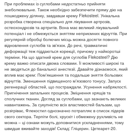
При проблемах із суглобами недостатньо прийняти
знеболювальне. Також необхідно забезпечити пряму дію на
пошкоджену ділянку, завдавши крему Flekosteel. Унікальна
розробка створена спеціально для лікування артрозів,
остеохондрозів та артритів. Вона має великий лікувальний
потенціал і не обмежується зняттям неприємних відчуттів. При
регулярній обробці болючих місць можна досягти повного
відновлення суглобів та зв'язок. До речі, травматичні
деформації теж піддаються корекції, причому у найкоротші
терміни. На що здатний крем для суглобів Flekosteel? Дію
крему важко описати двома словами. Її можливості широкі та
не зводяться до банальної анестезії. Давайте дізнаємося, який
вплив має крем: Пом'якшення та подальше зняття больових
відчуттів. Зменшення підвищеного м'язового тонусу. Запуск
регенерації областей, що постраждали. Усунення набряклості.
Пригнічення запальних процесів. Зміцнення хрящів та
сполучних тканин. Догляд за суглобами, що зазнають великих
навантажень. За сукупністю всіх властивостей бальзам, що
розігріває, Флекостил однозначно потрапляє в список лідерів
свого сектора. Терпіти болі, хрускіт і обмежену рухливість не
можна – ці ознаки можуть доповнитися ускладненнями, тому
швидше вживайте заходів! Склад: Гліцерин. Цетеарет-20.