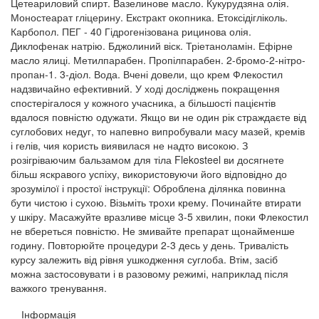
Цетеариловий спирт. Вазелинове масло. Кукурудзяна олія.
Моностеарат гліцерину. Екстракт окопника. Етоксідігліколь.
Карбопол. ПЕГ - 40 Гідрогенізована рицинова олія.
Диклофенак натрію. Бджолиний віск. Тріетаноламін. Ефірне
масло ялиці. Метилпарабен. Пропілпарабен. 2-бромо-2-нітро-
пропан-1. 3-діол. Вода. Вчені довели, що крем Флекостил
надзвичайно ефективний. У ході досліджень покращення
спостерігалося у кожного учасника, а більшості пацієнтів
вдалося повністю одужати. Якщо ви не один рік страждаєте від
суглобових недуг, то напевно випробували масу мазей, кремів
і гелів, чия користь виявилася не надто високою. З
розігріваючим бальзамом для тіла Flekosteel ви досягнете
більш яскравого успіху, використовуючи його відповідно до
зрозумілої і простої інструкції: Оброблена ділянка повинна
бути чистою і сухою. Візьміть трохи крему. Починайте втирати
у шкіру. Масажуйте вразливе місце 3-5 хвилин, поки Флекостил
не вбереться повністю. Не змивайте препарат щонайменше
годину. Повторюйте процедури 2-3 десь у день. Тривалість
курсу залежить від рівня ушкодження суглоба. Втім, засіб
можна застосовувати і в разовому режимі, наприклад після
важкого тренування.
Інформація