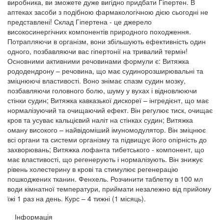
виробника, ви зможете дуже вигідно придбати Гіпертен. В
аптеках засоби з подібною фармакологічною дією сьогодні не
представлені! Склад Гіпертена - це джерело
високосинергічних компонентів природного походження.
Потрапляючи в організм, вони збільшують ефективність один
одного, позбавляючи вас гіпертонії на тривалий термін!
Основними активними речовинами формули є: Витяжка
рододендрону – речовина, що має судинорозширювальні та
зміцнюючі властивості. Воно знімає спазм судин мозку,
позбавляючи головного болю, шуму у вухах і відновлюючи
стінки судин; Витяжка кавказької дискореї – інгредієнт, що має
нормалізуючий та очищаючий ефект. Він регулює тиск, очищає
кров та усуває кальцієвий наліт на стінках судин; Витяжка
оману високого – найвідоміший імуномодулятор. Він зміцнює
всі органи та системи організму та підвищує його опірність до
захворювань; Витяжка лофанта тибетського - компонент, що
має властивості, що регенерують і нормалізують. Він знижує
рівень холестерину в крові та стимулює регенерацію
пошкоджених тканин. Фенхель. Розчинити таблетку в 100 мл
води кімнатної температури, приймати незалежно від прийому
їжі 1 раз на день. Курс – 4 тижні (1 місяць).
Інформація