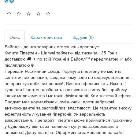
Опис
Характеристики
Відгуків (0)
Байолл - дошка товарних оголошень пропонує:
Купити Гіпертен - Шипучі таблетки від тиску за 135 Грн з
доставкою 🚚 ✈ по всій Україні в Байолл™ передплатою ✅ або
післяплатою ₴
Переваги Рослинний склад. Формула гіпертену не містить
синтетичних речовин, завдяки чому воно не формує звикання і
не провокує побічних реакцій; Висока ефективність. Всього 1
курс ліки Гіпертен позбавить вас високого тиску без прийому
інших медикаментів і методів фізіотерапії; Комплексний ефект.
Продукт має нормалізуючі, зміцнюючі, протинабрякові,
антиоксидантні та заспокійливі властивості. Це гарантує високу
ефективність лікування гіпертонії; Універсальність
використання. Препарат Гіпертен може прийматися практично
у будь-якому віці та за наявності супутніх захворювань в
анамнезі; Доступна ціна. Оформивши замовлення на сайті