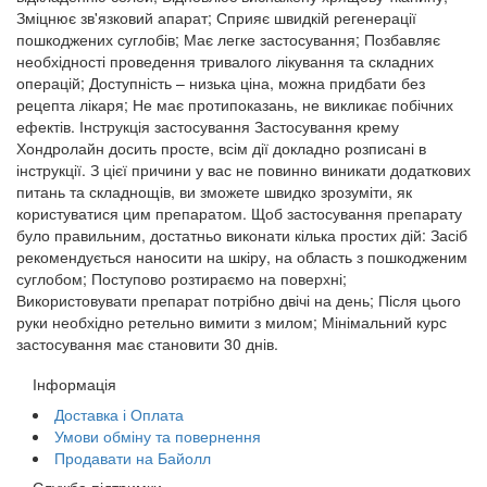
Зміцнює зв'язковий апарат; Сприяє швидкій регенерації
пошкоджених суглобів; Має легке застосування; Позбавляє
необхідності проведення тривалого лікування та складних
операцій; Доступність – низька ціна, можна придбати без
рецепта лікаря; Не має протипоказань, не викликає побічних
ефектів. Інструкція застосування Застосування крему
Хондролайн досить просте, всім дії докладно розписані в
інструкції. З цієї причини у вас не повинно виникати додаткових
питань та складнощів, ви зможете швидко зрозуміти, як
користуватися цим препаратом. Щоб застосування препарату
було правильним, достатньо виконати кілька простих дій: Засіб
рекомендується наносити на шкіру, на область з пошкодженим
суглобом; Поступово розтираємо на поверхні;
Використовувати препарат потрібно двічі на день; Після цього
руки необхідно ретельно вимити з милом; Мінімальний курс
застосування має становити 30 днів.
Інформація
Доставка і Оплата
Умови обміну та повернення
Продавати на Байолл
Служба підтримки