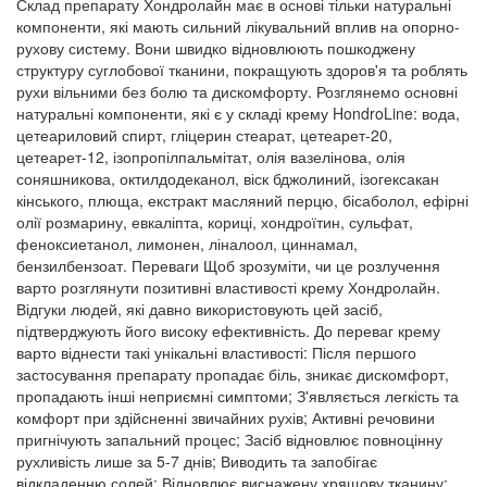
Склад препарату Хондролайн має в основі тільки натуральні
компоненти, які мають сильний лікувальний вплив на опорно-
рухову систему. Вони швидко відновлюють пошкоджену
структуру суглобової тканини, покращують здоров'я та роблять
рухи вільними без болю та дискомфорту. Розглянемо основні
натуральні компоненти, які є у складі крему HondroLine: вода,
цетеариловий спирт, гліцерин стеарат, цетеарет-20,
цетеарет-12, ізопропілпальмітат, олія вазелінова, олія
соняшникова, октилдодеканол, віск бджолиний, ізогексакан
кінського, плюща, екстракт масляний перцю, бісаболол, ефірні
олії розмарину, евкаліпта, кориці, хондроїтин, сульфат,
феноксиетанол, лимонен, ліналоол, циннамал,
бензилбензоат. Переваги Щоб зрозуміти, чи це розлучення
варто розглянути позитивні властивості крему Хондролайн.
Відгуки людей, які давно використовують цей засіб,
підтверджують його високу ефективність. До переваг крему
варто віднести такі унікальні властивості: Після першого
застосування препарату пропадає біль, зникає дискомфорт,
пропадають інші неприємні симптоми; З'являється легкість та
комфорт при здійсненні звичайних рухів; Активні речовини
пригнічують запальний процес; Засіб відновлює повноцінну
рухливість лише за 5-7 днів; Виводить та запобігає
відкладенню солей; Відновлює виснажену хрящову тканину;