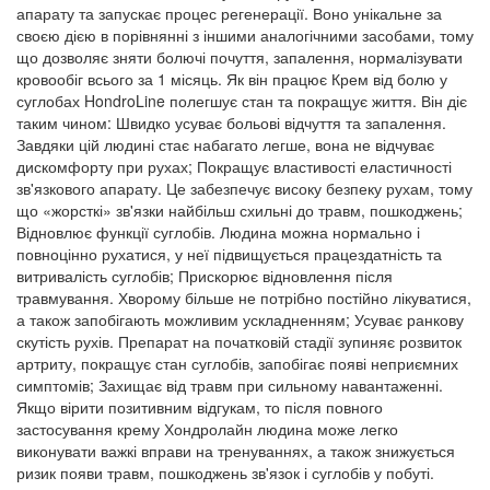
апарату та запускає процес регенерації. Воно унікальне за
своєю дією в порівнянні з іншими аналогічними засобами, тому
що дозволяє зняти болючі почуття, запалення, нормалізувати
кровообіг всього за 1 місяць. Як він працює Крем від болю у
суглобах HondroLine полегшує стан та покращує життя. Він діє
таким чином: Швидко усуває больові відчуття та запалення.
Завдяки цій людині стає набагато легше, вона не відчуває
дискомфорту при рухах; Покращує властивості еластичності
зв'язкового апарату. Це забезпечує високу безпеку рухам, тому
що «жорсткі» зв'язки найбільш схильні до травм, пошкоджень;
Відновлює функції суглобів. Людина можна нормально і
повноцінно рухатися, у неї підвищується працездатність та
витривалість суглобів; Прискорює відновлення після
травмування. Хворому більше не потрібно постійно лікуватися,
а також запобігають можливим ускладненням; Усуває ранкову
скутість рухів. Препарат на початковій стадії зупиняє розвиток
артриту, покращує стан суглобів, запобігає появі неприємних
симптомів; Захищає від травм при сильному навантаженні.
Якщо вірити позитивним відгукам, то після повного
застосування крему Хондролайн людина може легко
виконувати важкі вправи на тренуваннях, а також знижується
ризик появи травм, пошкоджень зв'язок і суглобів у побуті.