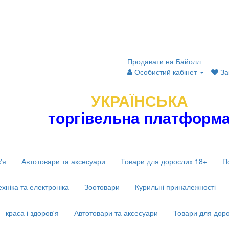
Продавати на Байолл
Особистий кабінет
За
УКРАЇНСЬКА
торгівельна платформ
'я
Автотовари та аксесуари
Товари для дорослих 18+
П
ехніка та електроніка
Зоотовари
Курильні приналежності
краса і здоров'я
Автотовари та аксесуари
Товари для дор