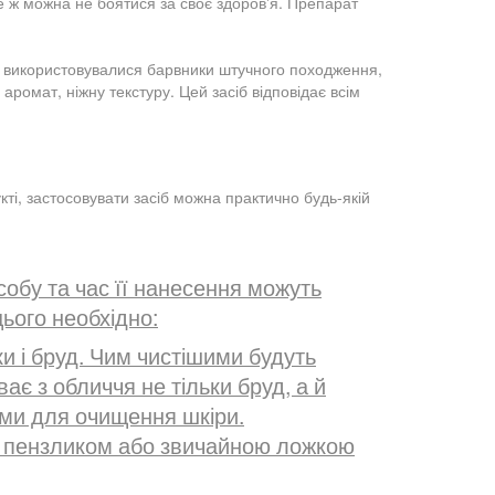
ле ж можна не боятися за своє здоров'я. Препарат
не використовувалися барвники штучного походження,
ромат, ніжну текстуру. Цей засіб відповідає всім
ті, застосовувати засіб можна практично будь-якій
собу та час її нанесення можуть
цього необхідно:
 і бруд. Чим чистішими будуть
є з обличчя не тільки бруд, а й
ми для очищення шкіри.
, пензликом або звичайною ложкою