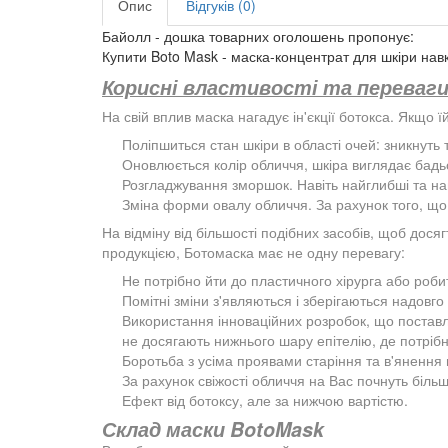
Опис
Відгуків (0)
Байолл - дошка товарних оголошень пропонує:
Купити Boto Mask - маска-концентрат для шкіри нав
Корисні властивості та переваг
На свій вплив маска нагадує ін'єкції ботокса. Якщо ї
Поліпшиться стан шкіри в області очей: зникнуть 
Оновлюється колір обличчя, шкіра виглядає бадь
Розгладжування зморшок. Навіть найглибші та най
Зміна форми овалу обличчя. За рахунок того, що 
На відміну від більшості подібних засобів, щоб дос
продукцією, Ботомаска має не одну перевагу:
Не потрібно йти до пластичного хірурга або робити
Помітні зміни з'являються і зберігаються надовго
Використання інноваційних розробок, що поставля
не досягають нижнього шару епітелію, де потрібна
Боротьба з усіма проявами старіння та в'янення ш
За рахунок свіжості обличчя на Вас почнуть більш
Ефект від ботоксу, але за нижчою вартістю.
Склад маски BotoMask