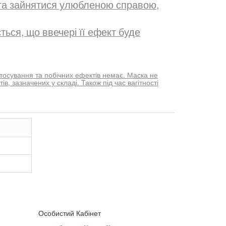
 та зайнятися улюбленою справою,
ься, що ввечері її ефект буде
осування та побічних ефектів немає. Маска не
ів, зазначених у складі. Також під час вагітності
Особистий Кабінет