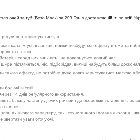
коло очей та губ (Бото Маск) за 299 Грн з доставкою 🚚 ✈ по всій 
и
й регулярно користуватися, то:
темні кола, «гусячі лапки», повіки позбудуться ефекту втоми та набря
орою та свіжою.
старіші серед них зникнуть і не повернуться довгий час.
шкіра підтягнеться, ніс, підборіддя, вилиці набудуть більш доскона
ягти такого ефекту, не потрібно дуже довго користуватися маскою а
 болючі ін'єкції.
 через 14 днів регулярного використання.
ють більшу частину діючих речовин до осередків «старіння». Більші
 їхня дія.
кіри як вікового характеру, так і техногенного (погана екологія, ш
е звертати уваги оточуючі.