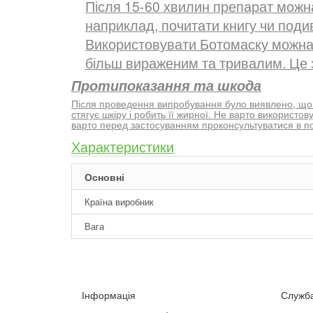
Після 15-60 хвилин препарат можн
наприклад, почитати книгу чи поди
Використовувати Ботомаску можна в
більш вираженим та тривалим. Це 
Протипоказання та шкода
Після проведення випробування було виявлено, що
стягує шкіру і робить її жирної. Не варто використову
варто перед застосуванням проконсультуватися в пол
Характеристики
Основні
Країна виробник
Вага
Інформація
Служба