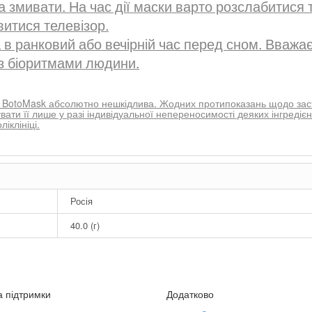
а змивати. На час дії маски варто розслабитися
витися телевізор.
 ранковий або вечірній час перед сном. Вважаєт
з біоритмами людини.
 BotoMask абсолютно нешкідлива. Жодних протипоказань щодо заст
вати її лише у разі індивідуальної непереносимості деяких інгредієнт
іклініці.
Росія
40.0 (г)
 підтримки
Додатково