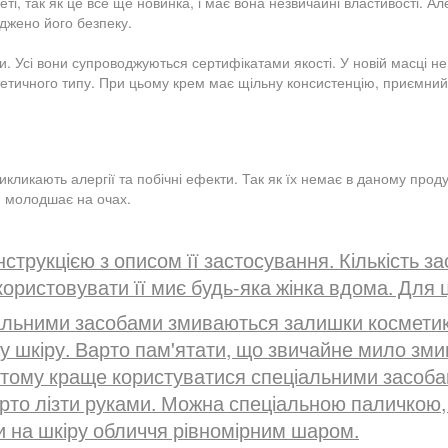
і, так як це все ще новинка, і має вона незвичайні властивості. А
рджено його безпеку.
ки. Усі вони супроводжуються сертифікатами якості. У новій масці 
тичного типу. При цьому крем має щільну консистенцію, приємний а
ликають алергії та побічні ефекти. Так як їх немає в даному продук
я молодшає на очах.
рукцією з описом її застосування. Кількість за
икористовувати її миє будь-яка жінка вдома. Для 
іальними засобами змиваються залишки косметики
 шкіру. Варто пам'ятати, що звичайне мило змива
тому краще користуватися спеціальними засоба
арто лізти руками. Можна спеціальною паличкою
и на шкіру обличчя рівномірним шаром.