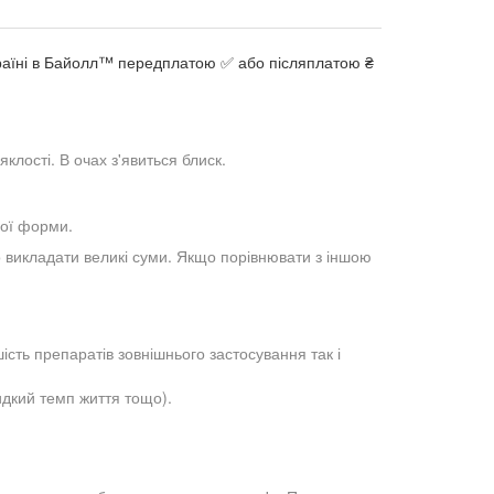
Україні в Байолл™ передплатою ✅ або післяплатою ₴
клості. В очах з'явиться блиск.
лої форми.
бо викладати великі суми. Якщо порівнювати з іншою
сть препаратів зовнішнього застосування так і
видкий темп життя тощо).