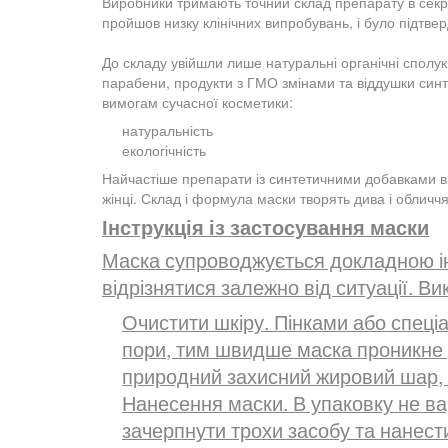
Виробники тримають точний склад препарату в секрет
пройшов низку клінічних випробувань, і було підтве
До складу увійшли лише натуральні органічні сполу
парабени, продукти з ГМО змінами та віддушки синте
вимогам сучасної косметики:
натуральність
екологічність
Найчастіше препарати із синтетичними добавками вик
жінці. Склад і формула маски творять дива і обличч
Інструкція із застосування маски
Маска супроводжується докладною інст
відрізнятися залежно від ситуації. В
Очистити шкіру. Пінками або спец
пори, тим швидше маска проникне у
природний захисний жировий шар, 
Нанесення маски. В упаковку не в
зачерпнути трохи засобу та нанест