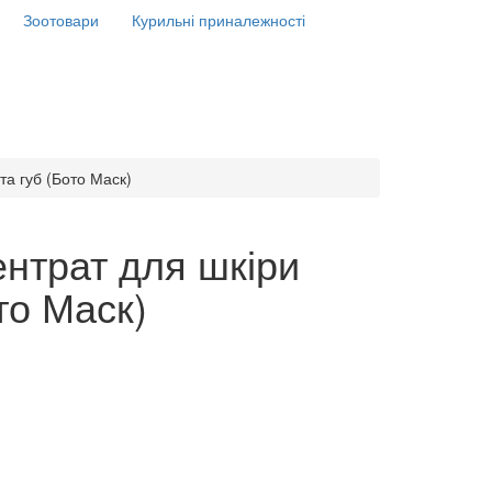
Зоотовари
Курильні приналежності
та губ (Бото Маск)
ентрат для шкіри
то Маск)