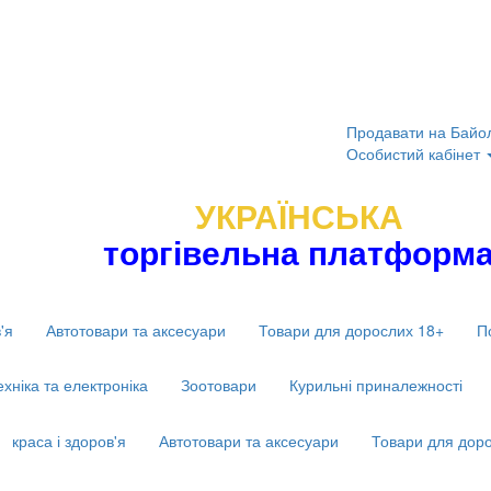
Продавати на Байо
Особистий кабінет
УКРАЇНСЬКА
торгівельна платформ
'я
Автотовари та аксесуари
Товари для дорослих 18+
П
ехніка та електроніка
Зоотовари
Курильні приналежності
краса і здоров'я
Автотовари та аксесуари
Товари для дор