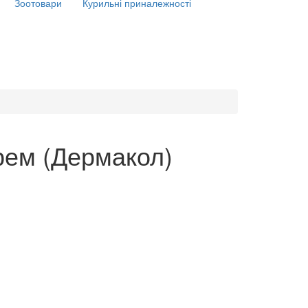
Зоотовари
Курильні приналежності
рем (Дермакол)