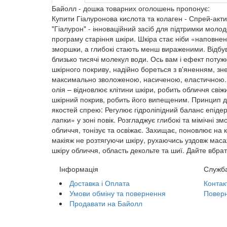
Байолл - дошка товарних оголошень пропонує:
Купити Гіалуронова кислота та колаген - Спрей-акт
"Гіалурон" - інноваційний засіб для підтримки молод
програму старіння шкіри. Шкіра стає ніби «наповне
зморшки, а глибокі стають менш вираженими. Відбува
близько тисячі молекул води. Ось вам і ефект поту
шкірного покриву, надійно бореться з в'яненням, зн
максимально зволоженою, насиченою, еластичною. К
олія – відновлює клітини шкіри, робить обличчя сві
шкірний покрив, робить його випещеним. Принцип д
якостей спрею: Регулює гідроліпідний баланс епідерм
лапки» у зоні повік. Розгладжує глибокі та мімічні
обличчя, тонізує та освіжає. Захищає, поновлює на к
макіяж не розтягуючи шкіру, рухаючись уздовж масаж
шкіру обличчя, область декольте та шиї. Дайте вбра
Інформація
Служба
Доставка і Оплата
Контак
Умови обміну та повернення
Поверн
Продавати на Байолл