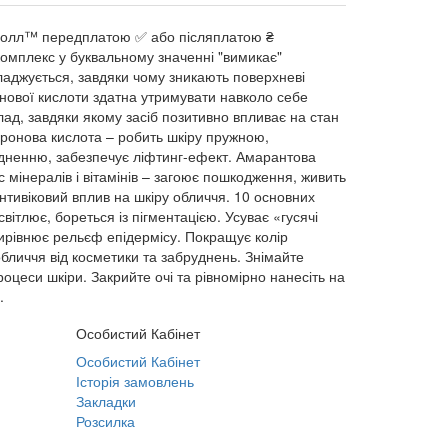
 Байолл™ передплатою ✅ або післяплатою ₴
- комплекс у буквальному значенні "вимикає"
ладжується, завдяки чому зникають поверхневі
онової кислоти здатна утримувати навколо себе
ад, завдяки якому засіб позитивно впливає на стан
уронова кислота – робить шкіру пружною,
одненню, забезпечує ліфтинг-ефект. Амарантова
 мінералів і вітамінів – загоює пошкодження, живить
тивіковий вплив на шкіру обличчя. 10 основних
вітлює, бореться із пігментацією. Усуває «гусячі
 Вирівнює рельєф епідермісу. Покращує колір
 обличчя від косметики та забруднень. Знімайте
оцеси шкіри. Закрийте очі та рівномірно нанесіть на
.
Особистий Кабінет
Особистий Кабінет
Історія замовлень
Закладки
Розсилка