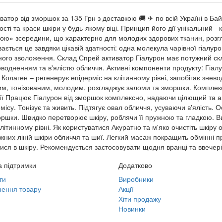
иватор від зморшок за 135 Грн з доставкою 🚚 ✈ по всій Україні в
ості та краси шкіри у будь-якому віці. Принцип його дії унікальний 
ною» зсередини, що характерно для молодих здорових тканин, розг
ється це завдяки цікавій здатності: одна молекула чарівної гіалур
жного зволоження. Склад Спрей активатор Гіалурон має потужний скл
еводненням та в'ялістю обличчя. Активні компоненти продукту: Гіал
олаген – регенерує епідерміс на клітинному рівні, запобігає знев
жим, тонізованим, молодим, розгладжує заломи та зморшки. Комплекс
ії Працює Гіалурон від зморшок комплексно, надаючи цілющий та ан
ісу. Тонізує та живить. Підтягує овал обличчя, усуваючи в'ялість. Ос
 зморшки. Швидко перетворює шкіру, роблячи її пружною та гладкою.
літинному рівні. Як користуватися Акуратно та м'яко очистіть шкіру
них ліній шкіри обличчя та шиї. Легкий масаж покращить обмінні пр
тися в шкіру. Рекомендується застосовувати щодня вранці та ввечері
 підтримки
Додатково
ти
Виробники
ення товару
Акції
Хіти продажу
Новинки