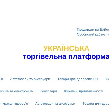
Продавати на Байо
Особистий кабінет
УКРАЇНСЬКА
торгівельна платформ
'я
Автотовари та аксесуари
Товари для дорослих 18+
П
ехніка та електроніка
Зоотовари
Курильні приналежності
краса і здоров'я
Автотовари та аксесуари
Товари для дор