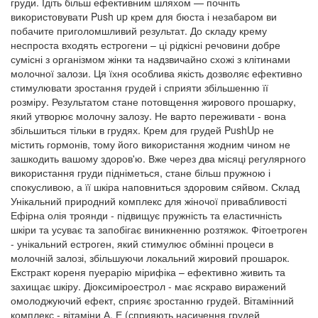
груди. Ідіть більш ефективним шляхом — почніть
використовувати Push up крем для бюста і незабаром ви
побачите приголомшливий результат. До складу крему
неспроста входять естрогени – ці рідкісні речовини добре
сумісні з організмом жінки та надзвичайно схожі з клітинами
молочної залози. Ця їхня особлива якість дозволяє ефективно
стимулювати зростання грудей і сприяти збільшенню її
розміру. Результатом стане потовщення жирового прошарку,
який утворює молочну залозу. Не варто переживати - вона
збільшиться тільки в грудях. Крем для грудей PushUp не
містить гормонів, тому його використання жодним чином не
зашкодить вашому здоров'ю. Вже через два місяці регулярного
використання груди підніметься, стане більш пружною і
спокусливою, а її шкіра наповниться здоровим сяйвом. Склад
Унікальний природний комплекс для жіночої привабливості
Ефірна олія троянди - підвищує пружність та еластичність
шкіри та усуває та запобігає виникненню розтяжок. Фітоетроген
- унікальний естроген, який стимулює обмінні процеси в
молочній залозі, збільшуючи локальний жировий прошарок.
Екстракт кореня пуерарію мірифіка – ефективно живить та
захищає шкіру. Діоксиміроестрол - має яскраво виражений
омолоджуючий ефект, сприяє зростанню грудей. Вітамінний
комплекс - вітаміни А, Е (сприяють насичення грудей