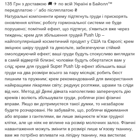
135 Грн з доставкою 🚚 ✈ по всій Україні в Байолл™
передплатою ✅ або післяплатою ₴
Натуральні компоненти крему підтягнуть груди і прискорять
оновлення клітин; роботу гормональної системи не буде
порушено; помітний ефект, що підтягує, з'явиться вже через
тиждень; крем для збільшення грудей Push Up –
найпопулярніший косметичний продукт у США та Європі; крем
зміцнює шкіру грудей та декольте, забезпечуючи стійкий
омолоджуючий ефект; ваші груди будуть спокусливо виглядати
в самій відвертій білизні; чоловіки будуть обертатися вам у
слід; крем для грудей Super Push Up ефект збільшить ваші
груди на два розміри всього за пару місяців; робить бюст
пишним та пружним; крем рекомендований для використання
найкращими лікарями світу; редукує розтяжки, шрами та сліди
від них. Метод дії Деякі дівчата наполегливо заперечують дію
кремів і воліють збільшувати груди, роблячи різні фізичні
вправи. Якщо ви дотримуєтеся такої думки, то незабаром
будете розчаровані. Не забувайте, що, роблячи віджимання
або вправи з гантелями, ви лише зміцнюєте м'язи грудної
клітки, але це ніяк не вплине на розмір молочних залоз. Фізичні
навантаження можуть змінити в розмірі лише м'язову тканину,
вам же потрібно впливати на ліпідну тканину, яка вистилає