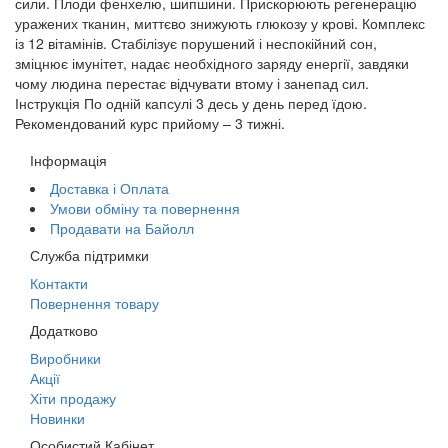
сили. Плоди фенхелю, шипшини. Прискорюють регенерацію
уражених тканин, миттєво знижують глюкозу у крові. Комплекс
із 12 вітамінів. Стабілізує порушений і неспокійний сон,
зміцнює імунітет, надає необхідного заряду енергії, завдяки
чому людина перестає відчувати втому і занепад сил.
Інструкція По одній капсулі 3 десь у день перед їдою.
Рекомендований курс прийому – 3 тижні.
Інформація
Доставка і Оплата
Умови обміну та повернення
Продавати на Байолл
Служба підтримки
Контакти
Повернення товару
Додатково
Виробники
Акції
Хіти продажу
Новинки
Особистий Кабінет