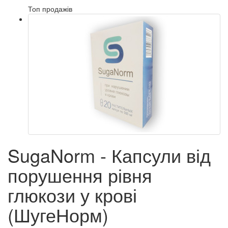
Топ продажів
SugaNorm - Капсули від
порушення рівня
глюкози у крові
(ШугеНорм)