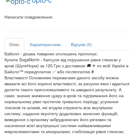
Написати повідомлення:
Опис
Характеристики
Відгуків (0)
Байолл - дошка товарних оголошень пропонує:
Купити SugaNorm - Капсули від порушення рівня глюкози у
крові (ШугеНорм) за 120 Грн з доставкою 🚚 ✈ по всій Україні в
Байолл™ передплатою ✅ або післяплатою ₴
Властивості Основними перевагами даного засобу можна
вважати всі його корисні властивості, за рахунок яких і вдається
досягти такого приголомшливого та швидкого результату. А
саме: значне зниження цукру в крові та підтримання його на
нормальному рівні протягом тривалого періоду; усунення
токсинів та шлаків, які згодом отруюють всю внутрішню
систему; надання імунітету додаткових захисних функцій;
виведення з організму забруднюючих його речовин та
насичення всієї внутрішньої системи найважливішими
мікроелементами та мінералами; стабілізація рівня глюкози;