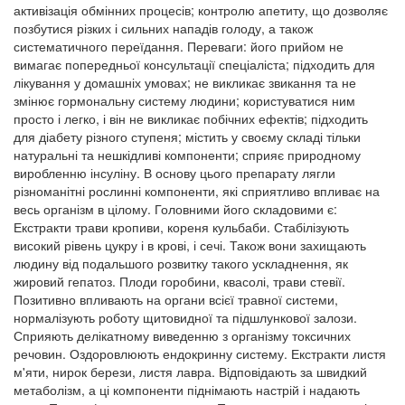
активізація обмінних процесів; контролю апетиту, що дозволяє
позбутися різких і сильних нападів голоду, а також
систематичного переїдання. Переваги: його прийом не
вимагає попередньої консультації спеціаліста; підходить для
лікування у домашніх умовах; не викликає звикання та не
змінює гормональну систему людини; користуватися ним
просто і легко, і він не викликає побічних ефектів; підходить
для діабету різного ступеня; містить у своєму складі тільки
натуральні та нешкідливі компоненти; сприяє природному
виробленню інсуліну. В основу цього препарату лягли
різноманітні рослинні компоненти, які сприятливо впливає на
весь організм в цілому. Головними його складовими є:
Екстракти трави кропиви, кореня кульбаби. Стабілізують
високий рівень цукру і в крові, і сечі. Також вони захищають
людину від подальшого розвитку такого ускладнення, як
жировий гепатоз. Плоди горобини, квасолі, трави стевії.
Позитивно впливають на органи всієї травної системи,
нормалізують роботу щитовидної та підшлункової залози.
Сприяють делікатному виведенню з організму токсичних
речовин. Оздоровлюють ендокринну систему. Екстракти листя
м'яти, нирок берези, листя лавра. Відповідають за швидкий
метаболізм, а ці компоненти піднімають настрій і надають