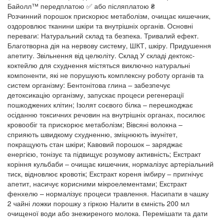
Байолл™ передплатою ✅ або післяплатою ₴
Розчинний порошок прискорює метаболізм, очищає кишечник,
оздоровлює тканини шкіри та внутрішніх органів. Основні
переваги: Натуральний склад та безпека. Тривалий ефект.
Благотворна дія на нервову систему, ШКТ, шкіру. Придушення
апетиту. Звільнення від целюліту. Склад У складі дектокс-
коктейлю для схуднення містяться виключно натуральні
компоненти, які не порушують комплексну роботу органів та
систем організму: Бентонітова глина – забезпечує
детоксикацію організму, запускає процеси регенерації
пошкоджених клітин; Ізолят соєвого білка – перешкоджає
осіданню токсичних речовин на внутрішніх органах, посилює
кровообіг та прискорює метаболізм; Вівсяні волокна –
сприяють швидкому схудненню, зміцнюють імунітет,
покращують стан шкіри; Кавовий порошок – заряджає
енергією, тонізує та підвищує розумову активність; Екстракт
коріння кульбаби – очищає кишечник, нормалізує артеріальний
тиск, відновлює кровотік; Екстракт кореня імбиру – пригнічує
апетит, насичує корисними мікроелементами; Екстракт
фенхелю – нормалізує процеси травлення. Насипати в чашку
2 чайні ложки порошку з гіркою Налити в ємність 200 мл
очищеної води або знежиреного молока. Перемішати та дати