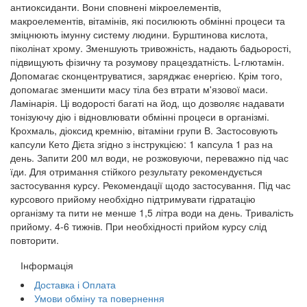
антиоксиданти. Вони сповнені мікроелементів,
макроелементів, вітамінів, які посилюють обмінні процеси та
зміцнюють імунну систему людини. Бурштинова кислота,
піколінат хрому. Зменшують тривожність, надають бадьорості,
підвищують фізичну та розумову працездатність. L-глютамін.
Допомагає сконцентруватися, заряджає енергією. Крім того,
допомагає зменшити масу тіла без втрати м'язової маси.
Ламінарія. Ці водорості багаті на йод, що дозволяє надавати
тонізуючу дію і відновлювати обмінні процеси в організмі.
Крохмаль, діоксид кремнію, вітаміни групи В. Застосовують
капсули Кето Дієта згідно з інструкцією: 1 капсула 1 раз на
день. Запити 200 мл води, не розжовуючи, переважно під час
їди. Для отримання стійкого результату рекомендується
застосування курсу. Рекомендації щодо застосування. Під час
курсового прийому необхідно підтримувати гідратацію
організму та пити не менше 1,5 літра води на день. Тривалість
прийому. 4-6 тижнів. При необхідності прийом курсу слід
повторити.
Інформація
Доставка і Оплата
Умови обміну та повернення