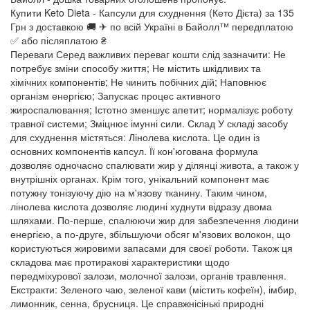
Купити Keto Dieta - Капсули для схуднення (Кето Дієта) за 135
Грн з доставкою 🚚 ✈ по всій Україні в Байолл™ передплатою
✅ або післяплатою ₴
Переваги Серед важливих переваг кошти слід зазначити: Не
потребує зміни способу життя; Не містить шкідливих та
хімічних компонентів; Не чинить побічних дій; Наповнює
організм енергією; Запускає процес активного
жироспалювання; Істотно зменшує апетит; нормалізує роботу
травної системи; Зміцнює імунні сили. Склад У складі засобу
для схуднення містяться: Лінолева кислота. Це один із
основних компонентів капсул. Її кон'югована формула
дозволяє одночасно спалювати жир у ділянці живота, а також у
внутрішніх органах. Крім того, унікальний компонент має
потужну тонізуючу дію на м'язову тканину. Таким чином,
лінолева кислота дозволяє людині худнути відразу двома
шляхами. По-перше, спалюючи жир для забезпечення людини
енергією, а по-друге, збільшуючи обсяг м'язових волокон, що
користуються жировими запасами для своєї роботи. Також ця
складова має протиракові характеристики щодо
передміхурової залози, молочної залози, органів травлення.
Екстракти: Зеленого чаю, зеленої кави (містить кофеїн), імбир,
лимонник, сенна, брусниця. Це справжнісінькі природні