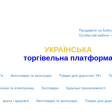
Продавати на Байо
Особистий кабінет
УКРАЇНСЬКА
торгівельна платформ
'я
Автотовари та аксесуари
Товари для дорослих 18+
П
ехніка та електроніка
Зоотовари
Курильні приналежності
краса і здоров'я
Автотовари та аксесуари
Товари для дор