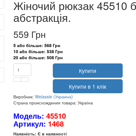
Жіночий рюкзак 45510 б
абстракція.
559 Грн
5 або більше: 568 Грн
10 або більше: 538 Грн
20 або більше: 508 Грн
Купити
Купити в 1 клік
Виробник:
Welassie (Украина)
Страна происхождения товара: Україна
Модель:
45510
Артикул:
1468
Наявність: Є в наявності