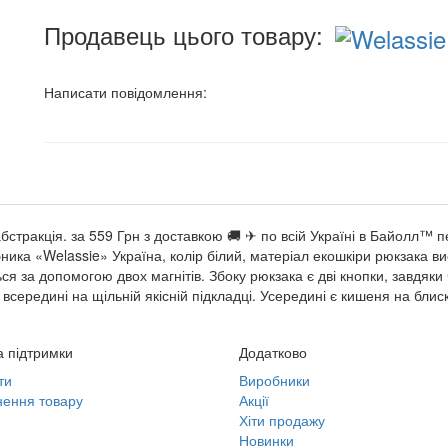
Продавець цього товару:
Написати повідомлення:
бстракція. за 559 Грн з доставкою 🚚 ✈ по всій Україні в Байолл™
ка «Welassie» Україна, колір білий, матеріал екошкіри рюкзака вис
ся за допомогою двох магнітів. Збоку рюкзака є дві кнопки, завдяк
всередині на щільній якісній підкладці. Усередині є кишеня на блис
 підтримки
Додатково
ти
Виробники
ення товару
Акції
Хіти продажу
Новинки