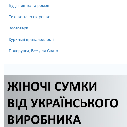
Будівництво та ремонт
Техніка та електроніка
Зоотовари
Курильні приналежності
Подарунки, Все для Свята