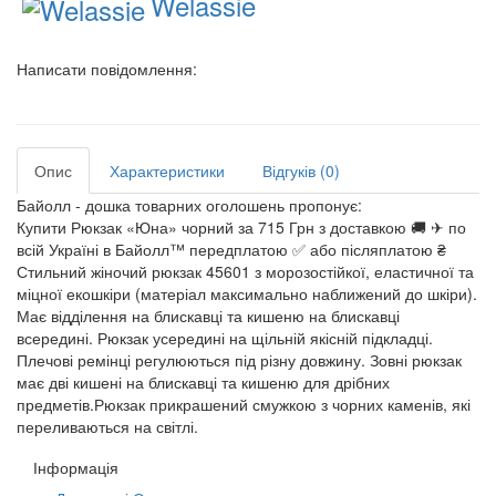
Welassie
Написати повідомлення:
Опис
Характеристики
Відгуків (0)
Байолл - дошка товарних оголошень пропонує:
Купити Рюкзак «Юна» чорний за 715 Грн з доставкою 🚚 ✈ по
всій Україні в Байолл™ передплатою ✅ або післяплатою ₴
Стильний жіночий рюкзак 45601 з морозостійкої, еластичної та
міцної екошкіри (матеріал максимально наближений до шкіри).
Має відділення на блискавці та кишеню на блискавці
всередині. Рюкзак усередині на щільній якісній підкладці.
Плечові ремінці регулюються під різну довжину. Зовні рюкзак
має дві кишені на блискавці та кишеню для дрібних
предметів.Рюкзак прикрашений смужкою з чорних каменів, які
переливаються на світлі.
Інформація