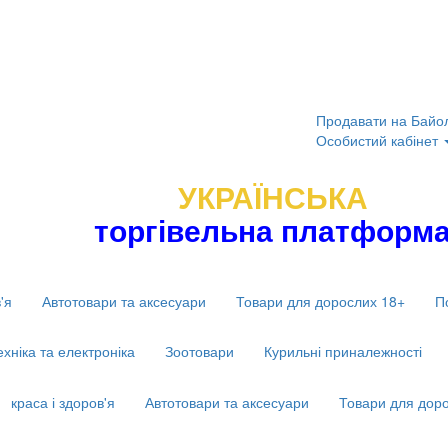
Продавати на Байо
Особистий кабінет
УКРАЇНСЬКА
торгівельна платформ
'я
Автотовари та аксесуари
Товари для дорослих 18+
П
ехніка та електроніка
Зоотовари
Курильні приналежності
краса і здоров'я
Автотовари та аксесуари
Товари для дор