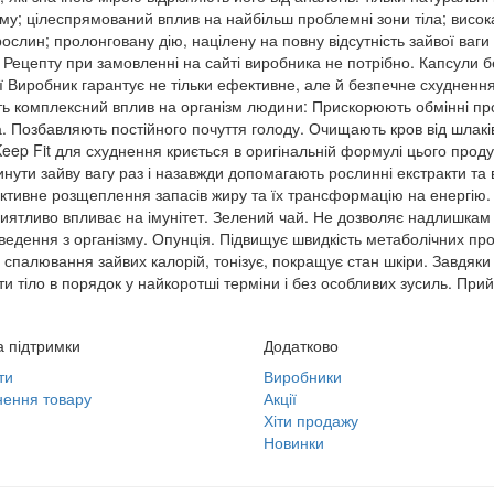
ілому; цілеспрямований вплив на найбільш проблемні зони тіла; висок
лин; пролонговану дію, націлену на повну відсутність зайвої ваги у
. Рецепту при замовленні на сайті виробника не потрібно. Капсули 
ії Виробник гарантує не тільки ефективне, але й безпечне схуднен
ть комплексний вплив на організм людини: Прискорюють обмінні пр
 Позбавляють постійного почуття голоду. Очищають кров від шлаків
eep Fit для схуднення криється в оригінальній формулі цього продук
нути зайву вагу раз і назавжди допомагають рослинні екстракти та в
 активне розщеплення запасів жиру та їх трансформацію на енергію
иятливо впливає на імунітет. Зелений чай. Не дозволяє надлишкам 
едення з організму. Опунція. Підвищує швидкість метаболічних проц
спалювання зайвих калорій, тонізує, покращує стан шкіри. Завдяки 
и тіло в порядок у найкоротші терміни і без особливих зусиль. Прий
 підтримки
Додатково
ти
Виробники
ення товару
Акції
Хіти продажу
Новинки