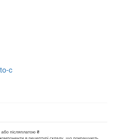
to-c
✅ або післяплатою ₴
і компоненти в рецептурі складу, що покращують