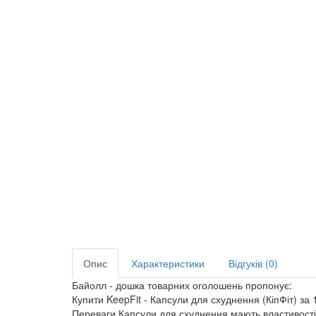
Опис
Характеристики
Відгуків (0)
Байолл - дошка товарних оголошень пропонує:
Купити KeepFit - Капсули для схуднення (КіпФіт) з
Переваги Капсули для схуднення мають властивості, 