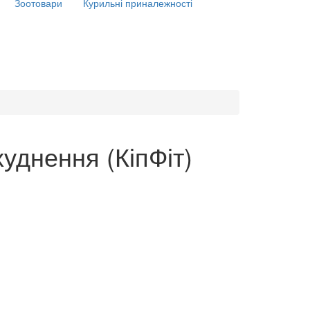
Зоотовари
Курильні приналежності
худнення (КіпФіт)