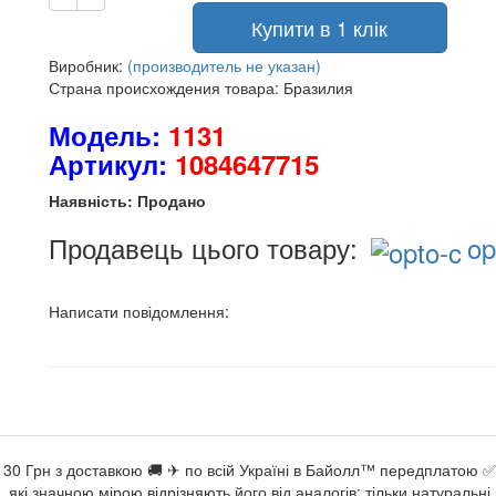
Купити в 1 клік
Виробник:
(производитель не указан)
Страна происхождения товара: Бразилия
Модель:
1131
Артикул:
1084647715
Наявність: Продано
Продавець цього товару:
op
Написати повідомлення:
а 130 Грн з доставкою 🚚 ✈ по всій Україні в Байолл™ передплатою 
які значною мірою відрізняють його від аналогів: тільки натуральн