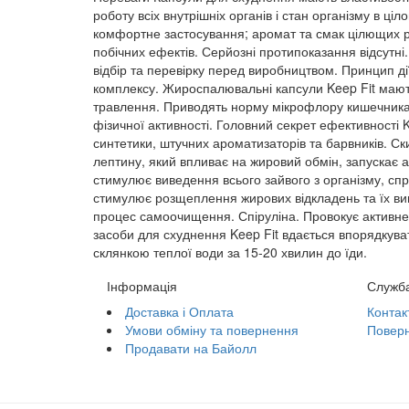
роботу всіх внутрішніх органів і стан організму в ц
комфортне застосування; аромат та смак цілющих рос
побічних ефектів. Серйозні протипоказання відсутні
відбір та перевірку перед виробництвом. Принцип д
комплексу. Жироспалювальні капсули Keep Fit маю
травлення. Приводять норму мікрофлору кишечника.
фізичної активності. Головний секрет ефективності K
синтетики, штучних ароматизаторів та барвників. Ски
лептину, який впливає на жировий обмін, запускає
стимулює виведення всього зайвого з організму, спр
стимулює розщеплення жирових відкладень та їх вив
процес самоочищення. Спіруліна. Провокує активне 
засоби для схуднення Keep Fit вдається впорядкуват
склянкою теплої води за 15-20 хвилин до їди.
Інформація
Служба
Доставка і Оплата
Контак
Умови обміну та повернення
Поверн
Продавати на Байолл