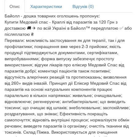
Опис
Характеристики
Відгуків (0)
Байолл - дошка товарних оголошень пропонує:
Купити Медовий спас - Краплі від паразитів за 120 Грн з
доставкою 🚚 ✈ по всій Україні в Байолл™ передплатою ✅ або
післяплатою ₴
Переваги: можливість застосування як для терапії, так і для
профілактики; покращення вже через 2-3 прийоми; якість
продукції підтверджується документами, сертифікатами,
випробуваннями; форма випуску забезпечує простоту
використання; відгуки лікарів про еліксир Медовий Спас від
паразитів добрі; коментарі пацієнтів також позитивні;
відсутність алергічних реакцій та протипоказань; визволення
від 260+ видів інвазій. Принцип дії Еліксир Медовий Спас від
паразитів на основі натуральних компонентів працює
паралельно в кількох напрямках: живильне; очищувальне;
відновлююче; регенеруюче; антибактеріальне; що виводить
токсини; що очищає від шлаків; знеболювальне; заспокійливе;
роздратування, що знімає; Ефективність покращіть
самопочуття; відновіть внутрішні процеси; нормалізуєте обмін
речовин; виведете паразитів із організму; очистіть тканини від
токсинів. Склад Піжма. Використовується для очищення