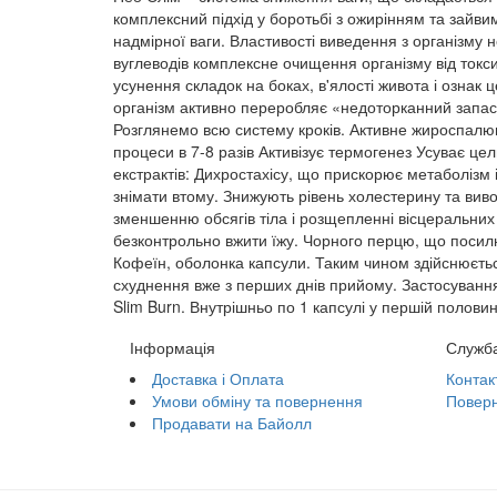
комплексний підхід у боротьбі з ожирінням та зайви
надмірної ваги. Властивості виведення з організму 
вуглеводів комплексне очищення організму від ток
усунення складок на боках, в'ялості живота і ознак
організм активно переробляє «недоторканний запас»,
Розглянемо всю систему кроків. Активне жироспалюв
процеси в 7-8 разів Активізує термогенез Усуває ц
екстрактів: Дихростахісу, що прискорює метаболізм
знімати втому. Знижують рівень холестерину та виво
зменшенню обсягів тіла і розщепленні вісцеральних
безконтрольно вжити їжу. Чорного перцю, що посил
Кофеїн, оболонка капсули. Таким чином здійснюєтьс
схуднення вже з перших днів прийому. Застосування
Slim Burn. Внутрішньо по 1 капсулі у першій половині
Інформація
Служба
Доставка і Оплата
Контак
Умови обміну та повернення
Поверн
Продавати на Байолл