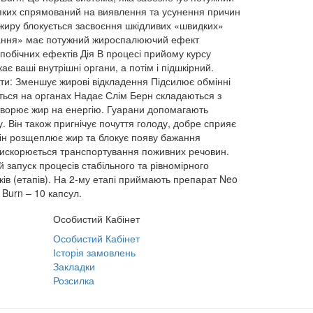
з яких спрямований на виявлення та усунення причин
о жиру блокується засвоєння шкідливих «швидких»
еїдання» має потужний жироспалюючий ефект
побічних ефектів Дія В процесі прийому курсу
 ваші внутрішні органи, а потім і підшкірний.
кти: Зменшує жирові відкладення Підсилює обмінні
ється на органах Надає Слім Берн складаються з
етворює жир на енергію. Гуарани допомагають
. Він також пригнічує почуття голоду, добре сприяє
 він розщеплює жир та блокує появу бажання
рискорюється транспортування поживних речовин.
запуск процесів стабільного та рівномірного
ів (етапів). На 2-му етапі приймають препарат Neo
 Burn – 10 капсул.
Особистий Кабінет
Особистий Кабінет
Історія замовлень
Закладки
Розсилка