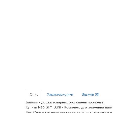
Опис
Характеристики
Відгуків (0)
Байолл - дошка товарних оголошень пропонує:
Купити Neo Slim Burn - Комплекс для зниження ваги
Нео Слім – система зниження ваги, що складається 