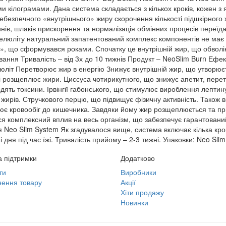
ми кілограмами. Дана система складається з кількох кроків, кожен 
небезпечного «внутрішнього» жиру скорочення кількості підшкірног
синів, шлаків прискорення та нормалізація обмінних процесів пер
 целюліту натуральний запатентований комплекс компонентів не має 
 що сформувався роками. Спочатку це внутрішній жир, що обволікає
ання Тривалість – від 3х до 10 тижнів Продукт – NeoSlim Burn Ефе
елюліт Перетворює жир в енергію Знижує внутрішній жир, що утворю
 і розщеплює жири. Циссуса чотирикутного, що знижує апетит, пер
дять токсини. Ірвінгії габонського, що стимулює вироблення лептину
 жирів. Стручкового перцю, що підвищує фізичну активність. Також
ює кровообіг до кишечника. Завдяки йому жир розщеплюється та п
я комплексний вплив на весь організм, що забезпечує гарантований 
 Neo Slim System Як згадувалося вище, система включає кілька крок
 дня під час їжі. Тривалість прийому – 2-3 тижні. Упаковки: Neo Slim
 підтримки
Додатково
ти
Виробники
ення товару
Акції
Хіти продажу
Новинки