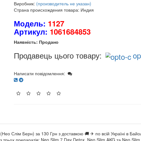
Виробник:
(производитель не указан)
Страна происхождения товара: Индия
Модель:
1127
Артикул:
1061684853
Наявність: Продано
Продавець цього товару:
op
Написати повідомлення:
 (Нео Слім Берн) за 130 Грн з доставкою 🚚 ✈ по всій Україні в Б
з трьох препаратів: Neo Slim 7 Day Detox, Neo Slim AKG та Neo Sli