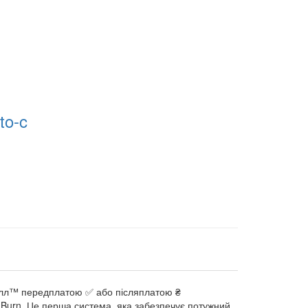
to-c
айолл™ передплатою ✅ або післяплатою ₴
m Burn. Це перша система, яка забезпечує потужний