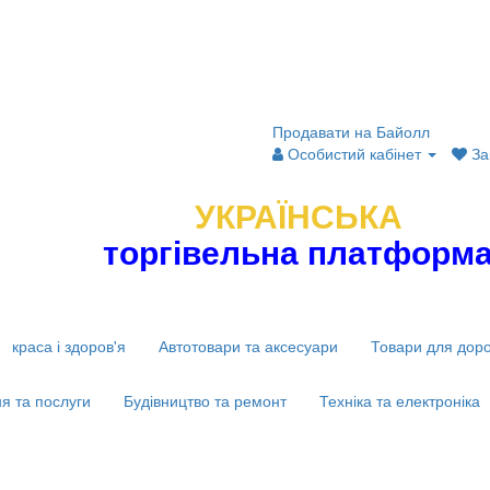
Продавати на Байолл
Особистий кабінет
За
УКРАЇНСЬКА
торгівельна платформ
краса і здоров'я
Автотовари та аксесуари
Товари для дор
я та послуги
Будівництво та ремонт
Техніка та електроніка