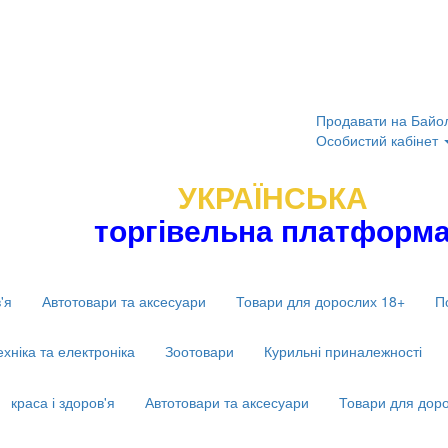
Продавати на Байо
Особистий кабінет
УКРАЇНСЬКА
торгівельна платформ
'я
Автотовари та аксесуари
Товари для дорослих 18+
П
ехніка та електроніка
Зоотовари
Курильні приналежності
краса і здоров'я
Автотовари та аксесуари
Товари для дор