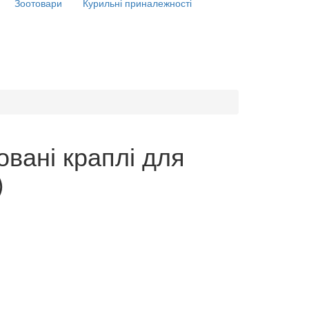
Зоотовари
Курильні приналежності
овані краплі для
)