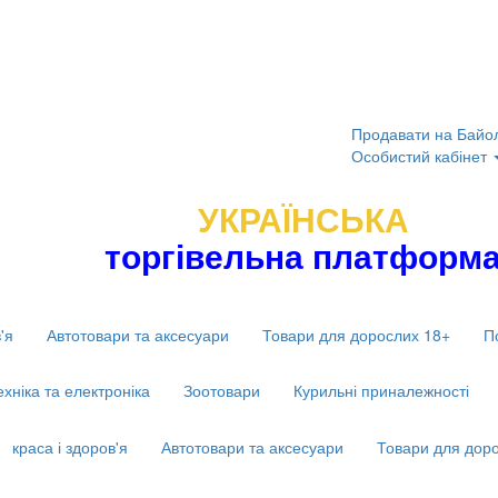
Продавати на Байо
Особистий кабінет
УКРАЇНСЬКА
торгівельна платформ
'я
Автотовари та аксесуари
Товари для дорослих 18+
П
ехніка та електроніка
Зоотовари
Курильні приналежності
краса і здоров'я
Автотовари та аксесуари
Товари для дор