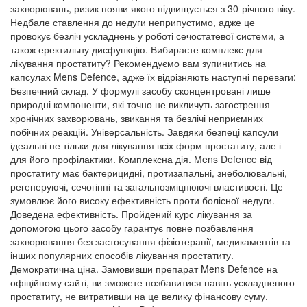
захворювань, ризик появи якого підвищується з 30-річного віку.
Недбале ставлення до недуги неприпустимо, адже це
провокує безліч ускладнень у роботі сечостатевої системи, а
також еректильну дисфункцію. Вибираєте комплекс для
лікування простатиту? Рекомендуємо вам зупинитись на
капсулах Mens Defence, адже їх відрізняють наступні переваги:
Безпечний склад. У формулі засобу сконцентровані лише
природні компоненти, які точно не викличуть загострення
хронічних захворювань, звикання та безлічі неприємних
побічних реакцій. Універсальність. Завдяки безпеці капсули
ідеальні не тільки для лікування всіх форм простатиту, але і
для його профілактики. Комплексна дія. Mens Defence від
простатиту має бактерицидні, протизапальні, знеболювальні,
регенеруючі, сечогінні та загальнозміцнюючі властивості. Це
зумовлює його високу ефективність проти болісної недуги.
Доведена ефективність. Пройдений курс лікування за
допомогою цього засобу гарантує повне позбавлення
захворювання без застосування фізіотерапії, медикаментів та
інших популярних способів лікування простатиту.
Демократична ціна. Замовивши препарат Mens Defence на
офіційному сайті, ви зможете позбавитися навіть ускладненого
простатиту, не витративши на це велику фінансову суму.