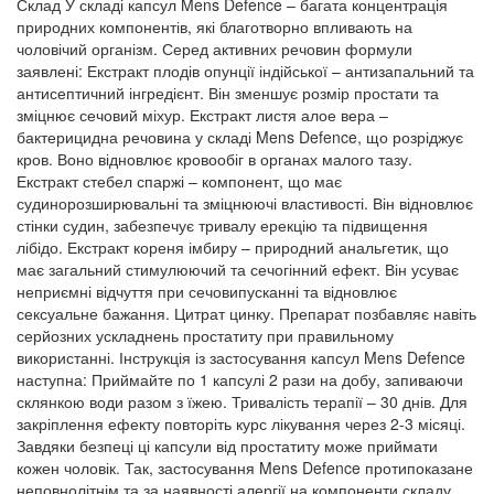
Склад У складі капсул Mens Defence – багата концентрація
природних компонентів, які благотворно впливають на
чоловічий організм. Серед активних речовин формули
заявлені: Екстракт плодів опунції індійської – антизапальний та
антисептичний інгредієнт. Він зменшує розмір простати та
зміцнює сечовий міхур. Екстракт листя алое вера –
бактерицидна речовина у складі Mens Defence, що розріджує
кров. Воно відновлює кровообіг в органах малого тазу.
Екстракт стебел спаржі – компонент, що має
судинорозширювальні та зміцнюючі властивості. Він відновлює
стінки судин, забезпечує тривалу ерекцію та підвищення
лібідо. Екстракт кореня імбиру – природний анальгетик, що
має загальний стимулюючий та сечогінний ефект. Він усуває
неприємні відчуття при сечовипусканні та відновлює
сексуальне бажання. Цитрат цинку. Препарат позбавляє навіть
серйозних ускладнень простатиту при правильному
використанні. Інструкція із застосування капсул Mens Defence
наступна: Приймайте по 1 капсулі 2 рази на добу, запиваючи
склянкою води разом з їжею. Тривалість терапії – 30 днів. Для
закріплення ефекту повторіть курс лікування через 2-3 місяці.
Завдяки безпеці ці капсули від простатиту може приймати
кожен чоловік. Так, застосування Mens Defence протипоказане
неповнолітнім та за наявності алергії на компоненти складу.