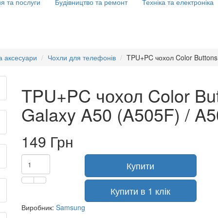
я та послуги
Будівництво та ремонт
Техніка та електроніка
а аксесуари
Чохли для телефонів
TPU+PC чохол Color Buttons
TPU+PC чохол Color Bu
Galaxy A50 (A505F) / A5
149 Грн
Купити
Купити в 1 клік
Виробник:
Samsung