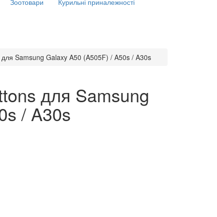
Зоотовари
Курильні приналежності
 для Samsung Galaxy A50 (A505F) / A50s / A30s
ttons для Samsung
0s / A30s