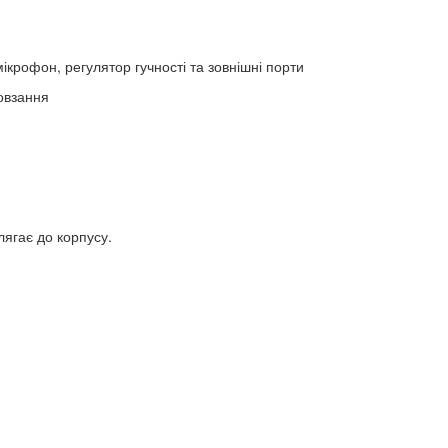
ікрофон, регулятор гучності та зовнішні порти
ковзання
лягає до корпусу.
и