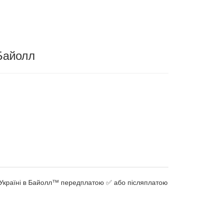
Байолл
ій Україні в Байолл™ передплатою ✅ або післяплатою