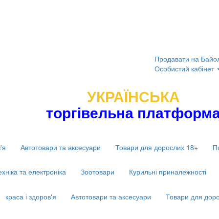
Продавати на Байо
Особистий кабінет
УКРАЇНСЬКА
торгівельна платформ
'я
Автотовари та аксесуари
Товари для дорослих 18+
П
ехніка та електроніка
Зоотовари
Курильні приналежності
краса і здоров'я
Автотовари та аксесуари
Товари для дор