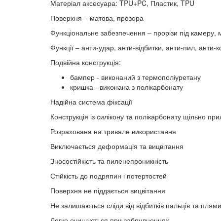
Матеріал аксесуара: TPU+PC, Пластик, TPU
Поверхня – матова, прозора
Функціональне забезпечення – прорізи під камеру, м
Функції – анти-удар, анти-відбитки, анти-пил, анти-
Подвійна конструкція:
бампер - виконаний з термополіуретану
кришка - виконана з полікарбонату
Надійна система фіксації
Конструкція із силікону та полікарбонату щільно при
Розрахована на тривале використання
Виключається деформація та вицвітання
Зносостійкість та пиленепроникність
Стійкість до подряпин і потертостей
Поверхня не піддається вицвітання
Не залишаються сліди від відбитків пальців та плям
Легко очищується при забрудненнях