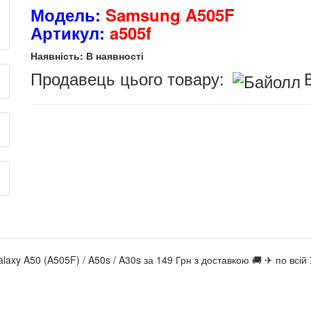
Модель:
Samsung A505F
Артикул:
a505f
Наявність: В наявності
Продавець цього товару:
axy A50 (A505F) / A50s / A30s за 149 Грн з доставкою 🚚 ✈ по вс