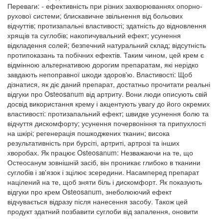
Переваги: - ефективність при різних захворюваннях опорно-
рухової системи; блискавичне звільнення від больових
відчуттів; протизапальні властивості; здатність до відновлення
хрящів та суглобів; накопичувальний ефект; усунення
відкладення солей; безпечний натуральний склад; відсутність
протипоказань та побічних ефектів. Таким чином, цей крем є
відмінною альтернативою дорогим препаратам, які нерідко
завдають непоправної шкоди здоров'ю. Властивості: Щоб
дізнатися, як діє даний препарат, достатньо прочитати реальні
відгуки про Osteosanum від артриту. Вони люди описують свій
досвід використання крему і акцентують увагу до його окремих
властивості: протизапальний ефект; швидке усунення болю та
відчуття дискомфорту; усунення почервоніння та припухлості
на шкірі; регенерація пошкоджених тканин; висока
результативність при бурсіті, артриті, артрозі та інших
хворобах. Як працює Osteosanum: Незважаючи на те, що
Остеосанум зовнішній засіб, він проникає глибоко в тканини
суглобів і зв'язок і зцілює зсередини. Насамперед препарат
націлений на те, щоб зняти біль і дискомфорт. Як показують
відгуки про крем Osteosanum, знеболюючий ефект
відчувається відразу після нанесення засобу. Також цей
продукт здатний позбавити суглоби від запалення, оновити