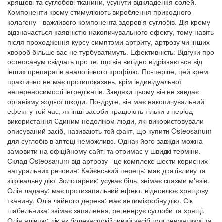
хрящові та суглобові тканини, усунути відкладення солей.
Компоненти крему стимулюють вироблення природного
колагену - важливого компонента здоров'я суглобів. Дія крему
відзначається наявністю накопичувального ефекту, тому навіть
після проходження курсу симптоми артриту, артрозу чи інших
хвороб більше вас не турбуватимуть. Ефективність: Відгуки про
остеосанум свідчать про те, що він вигідно відрізняється від
інших препаратів аналогічного профілю. По-перше, цей крем
практично не має протипоказань, крім індивідуальної
непереносимості інгредієнтів. Завдяки цьому він не завдає
організму жодної шкоди. По-друге, він має накопичувальний
ефект у той час, як інші засоби працюють тільки в період
використання Єдиним недоліком люди, які використовували
описуваний засіб, називають той факт, що купити Osteosanum
для суглобів в аптеці неможливо. Однак його завжди можна
замовити на офіційному сайті та отримає у швидкі терміни.
Склад Osteosanum від артрозу - це комплекс шести корисних
натуральних речовин: Кайєнський перець: має дратівливу та
зігрівальну дію. Золотарник: усуває біль, знімає спазми м'язів.
Олія ладану: має протизапальний ефект, відновлює хрящову
тканину. Олія чайного дерева: має антимікробну дію. Сік
шабельника: знімає запалення, регенерує суглоби та хрящі.
Олія ялівцю: діє як болезаспокійливий засіб при ревматизмі та