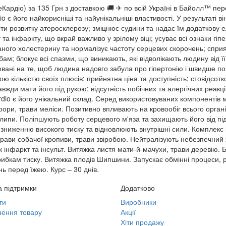
РеКардіо) за 135 Грн з доставкою 🚚 ✈ по всій Україні в Байолл™ п
 його найкорисніші та найунікальніші властивості. У результаті він
ти розвитку атеросклерозу; зміцнює судини та надає їм додаткову ел
та інфаркту, що вкрай важливо у зрілому віці; усуває всі ознаки гіп
аного холестерину та нормалізує частоту серцевих скорочень; спри
ам; блокує всі спазми, що виникають, які відволікають людину від ї
овані на те, щоб людина надовго забула про гіпертонію і швидше по
ю кількістю своїх плюсів: прийнятна ціна та доступність; стовідсот
авжди мати його під рукою; відсутність побічних та алергічних реак
io є його унікальний склад. Серед використовуваних компонентів м
офори, трави меліси. Позитивно впливають на кровообіг всього орга
ки липи. Поліпшують роботу серцевого м'яза та захищають його від п
зниженню високого тиску та відновлюють внутрішні сили. Комплекс із 
трави собачої кропиви, трави звіробою. Нейтралізують небезпечний 
к інфаркт та інсульт. Витяжка листя мати-й-мачухи, трави деревію.
рибкам тиску. Витяжка плодів Шипшини. Запускає обмінні процеси, 
нь перед їжею. Курс – 30 днів.
 підтримки
Додатково
ти
Виробники
ення товару
Акції
Хіти продажу