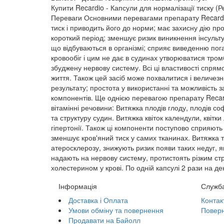
Купити Recardio - Капсули для нормалізації тиску (
Переваги Основними перевагами препарату Recardio є
тиск і приводить його до норми; має захисну дію про
короткий період; зменшує ризик виникнення інсульту 
що відбуваються в організмі; сприяє виведенню пог
кровообіг і цим не дає в судинах утворюватися тромб
збуджену нервову систему. Всі ці властивості спрям
життя. Також цей засіб може похвалитися і величезно
результату; простота у використанні та можливість з
компонентів. Ще однією перевагою препарату Recard
вітамінні речовини: Витяжка плодів глоду, плодів с
та структуру судин. Витяжка квіток календули, квіт
гіпертонії. Також ці компоненти поступово сприяють 
зменшує кров'яний тиск у самих тканинах. Витяжка 
атеросклерозу, знижують ризик появи таких недуг, я
надають на нервову систему, протистоять різким ст
холестерином у крові. По одній капсулі 2 рази на де
Інформація
Служба
Доставка і Оплата
Контак
Умови обміну та повернення
Поверн
Продавати на Байолл