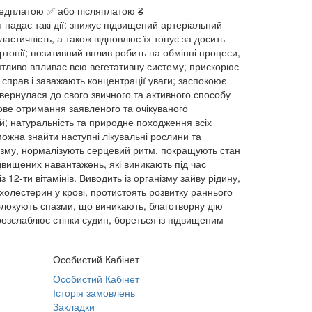
ередплатою ✅ або післяплатою ₴
 надає такі дії: знижує підвищений артеріальний
астичність, а також відновлює їх тонус за досить
ертонії; позитивний вплив робить на обмінні процеси,
ятливо впливає всю вегетативну систему; прискорює
ї справ і заважають концентрації уваги; заспокоює
вернулася до свого звичного та активного способу
кове отримання заявленого та очікуваного
цій; натуральність та природне походження всіх
ожна знайти наступні лікувальні рослини та
нізму, нормалізують серцевий ритм, покращують стан
ідвищених навантажень, які виникають під час
12-ти вітамінів. Виводить із організму зайву рідину,
холестерин у крові, протистоять розвитку раннього
 Блокують спазми, що виникають, благотворну дію
розслаблює стінки судин, бореться із підвищеним
Особистий Кабінет
Особистий Кабінет
Історія замовлень
Закладки