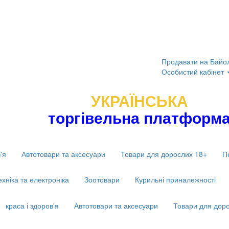
Продавати на Байо
Особистий кабінет
УКРАЇНСЬКА
торгівельна платформ
'я
Автотовари та аксесуари
Товари для дорослих 18+
П
ехніка та електроніка
Зоотовари
Курильні приналежності
краса і здоров'я
Автотовари та аксесуари
Товари для дор