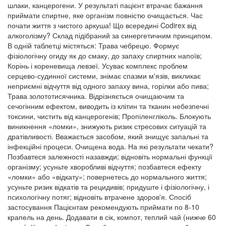
шлаки, канцерогени. У результаті пацієнт втрачає бажання
приймати спиртне, яке організм повністю очищається. Час
почати життя з чистого аркуша! Що всередині Codirex від
алкоголізму? Склад підібраний за синергетичним принципом.
В одній таблетці містяться: Трава чебрецю. Формує
фізіологічну огиду як до смаку, до запаху спиртних напоїв;
Корінь і кореневища левзеї. Усуває комплекс проблем
серцево-судинної системи, знімає спазми м'язів, викликає
неприємні відчуття від одного запаху вина, горілки або пива;
Трава золототисячника. Відрізняється очищаючим та
сечогінним ефектом, виводить із клітин та тканин небезпечні
токсини, чистить від канцерогенів; Пропіленгліколь. Блокують
виникнення «ломки», знижують ризик стресових ситуацій та
дратівливості. Вважається засобом, який знищує запальні та
інфекційні процеси. Очищена вода. На які результати чекати?
Позбавтеся залежності назавжди; відновіть нормальні функції
організму; усуньте хворобливі відчуття; позбавтеся ефекту
«ломки» або «відкату»; повернетесь до нормального життя;
усуньте ризик відкатів та рецидивів; придуште і фізіологічну, і
психологічну потяг; відновіть втрачене здоров'я. Спосіб
застосування Пацієнтам рекомендують приймати по 8-10
крапель на день. Додавати в сік, компот, теплий чай (нижче 60