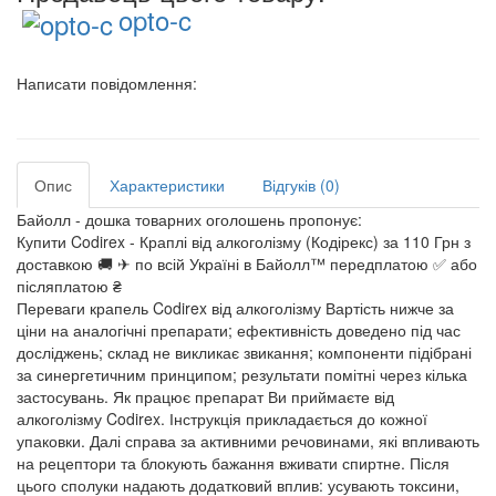
opto-c
Написати повідомлення:
Опис
Характеристики
Відгуків (0)
Байолл - дошка товарних оголошень пропонує:
Купити Codirex - Краплі від алкоголізму (Кодірекс) за 110 Грн з
доставкою 🚚 ✈ по всій Україні в Байолл™ передплатою ✅ або
післяплатою ₴
Переваги крапель Codirex від алкоголізму Вартість нижче за
ціни на аналогічні препарати; ефективність доведено під час
досліджень; склад не викликає звикання; компоненти підібрані
за синергетичним принципом; результати помітні через кілька
застосувань. Як працює препарат Ви приймаєте від
алкоголізму Codirex. Інструкція прикладається до кожної
упаковки. Далі справа за активними речовинами, які впливають
на рецептори та блокують бажання вживати спиртне. Після
цього сполуки надають додатковий вплив: усувають токсини,