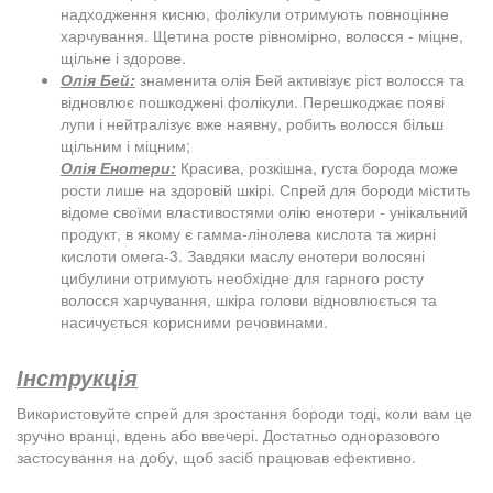
надходження кисню, фолікули отримують повноцінне
харчування. Щетина росте рівномірно, волосся - міцне,
щільне і здорове.
Олія Бей:
знаменита олія Бей активізує ріст волосся та
відновлює пошкоджені фолікули. Перешкоджає появі
лупи і нейтралізує вже наявну, робить волосся більш
щільним і міцним;
Олія Енотери:
Красива, розкішна, густа борода може
рости лише на здоровій шкірі. Спрей для бороди містить
відоме своїми властивостями олію енотери - унікальний
продукт, в якому є гамма-лінолева кислота та жирні
кислоти омега-3. Завдяки маслу енотери волосяні
цибулини отримують необхідне для гарного росту
волосся харчування, шкіра голови відновлюється та
насичується корисними речовинами.
Інструкція
Використовуйте спрей для зростання бороди тоді, коли вам це
зручно вранці, вдень або ввечері. Достатньо одноразового
застосування на добу, щоб засіб працював ефективно.