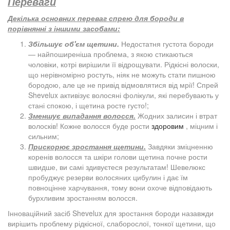
Переваги
Декілька основних переваг спрею для бороди в
порівнянні з іншими засобами:
Збільшує об'єм щетини.
Недостатня густота бороди
— найпоширеніша проблема, з якою стикаються
чоловіки, котрі вирішили її відрощувати. Рідкісні волоски,
що нерівномірно ростуть, ніяк не можуть стати пишною
бородою, але це не привід відмовлятися від мрії! Спрей
Shevelux активізує волосяні фолікули, які перебувають у
стані спокою, і щетина росте густо!;
Зменшує випадання волосся.
Жодних залисин і втрат
волосків! Кожне волосся буде рости
здоровим
, міцним і
сильним;
Прискорює зростання щетини.
Завдяки зміцненню
коренів волосся та шкіри голови щетина почне рости
швидше, ви самі здивуєтеся результатам! Шевелюкс
пробуджує резерви волосяних цибулин і дає їм
повноцінне харчування, тому вони охоче відповідають
бурхливим зростанням волосся.
Інноваційний засіб Shevelux для зростання бороди назавжди
вирішить проблему рідкісної, слаборослої, тонкої щетини, що