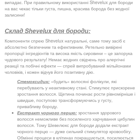
випадає. При правильному використанні Shevelux для бороди
на вас чекає тільки густа, пишна, красива борода без жодної
залисини!
Склад Shevelux для бороди:
Компоненти спрею Shevelux натуральні, саме тому засіб є
абсолютно безпечним та ефективним. Ретельно вивірені
пропорції інгредієнтів та висока якість сировини – це запорука
чудового результату! Немає жодних свідчень про алергічні
реакції та побічні ефекти — спрей випробуваний мільйонами
чоловіків, і кожен відчув його позитивну дію.
Стемоксидин:
«будить» волосяні фолікули, які
перебувають у неактивному стані. Стимулює прискорене
зростання волосся. Щетина починає рости рівномірніше і
швидше, поступово трансформуючись у густу,
привабливу бороду.
Екстракт чорного перцю:
зростання здорового
волосся неможливе без посиленого харчування цибулин
волосся. Тому Шевелюкс для бороди додали екстракт
чорного перцю — дуже сильний стимулятор кровообігу.
Обмінні процеси в клітинах покращуються, посилюється