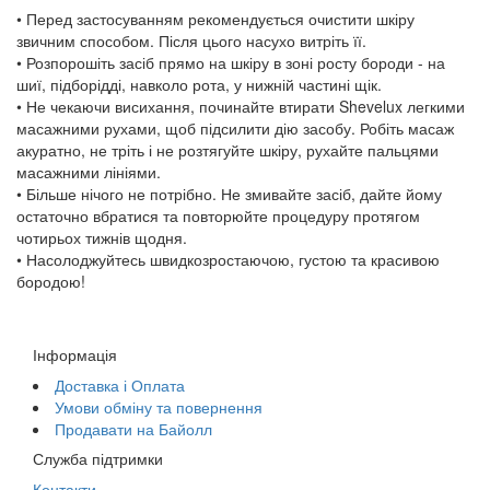
• Перед застосуванням рекомендується очистити шкіру
звичним способом. Після цього насухо витріть її.
• Розпорошіть засіб прямо на шкіру в зоні росту бороди - на
шиї, підборідді, навколо рота, у нижній частині щік.
• Не чекаючи висихання, починайте втирати Shevelux легкими
масажними рухами, щоб підсилити дію засобу. Робіть масаж
акуратно, не тріть і не розтягуйте шкіру, рухайте пальцями
масажними лініями.
• Більше нічого не потрібно. Не змивайте засіб, дайте йому
остаточно вбратися та повторюйте процедуру протягом
чотирьох тижнів щодня.
• Насолоджуйтесь швидкозростаючою, густою та красивою
бородою!
Інформація
Доставка і Оплата
Умови обміну та повернення
Продавати на Байолл
Служба підтримки
Контакти