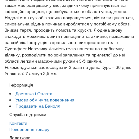
також має розігріваючу дію, завдяки чому пригнічуються всі
інфекційні процеси, що відбуваються в області ушкодження.
Надалі стан суглобів значно покращується, кістки зміцнюються,
синовіальна рідина починає вироблятися у потрібному обсязі.
Зникає тертя, проходить ломота та хрускіт. Людина знову
знаходить можливість жити повноцінно та активно, незважаючи
на свій вік. Інструкція з правильного використання гелю
Сустафаст Невелику кількість гелю нанести на проблемну
ділянку, розподілити по зоні запалення та прилеглої до неї
області легкими масажними рухами 3-5 хвилин.
Рекомендується застосовувати 2 рази на день. Курс – 30 днів.
Упаковка: 7 ампул 2,5 мл.
Інформація
Доставка і Оплата
Умови обміну та повернення
Продавати на Байолл
Служба підтримки
Контакти
Повернення товару
Додатково