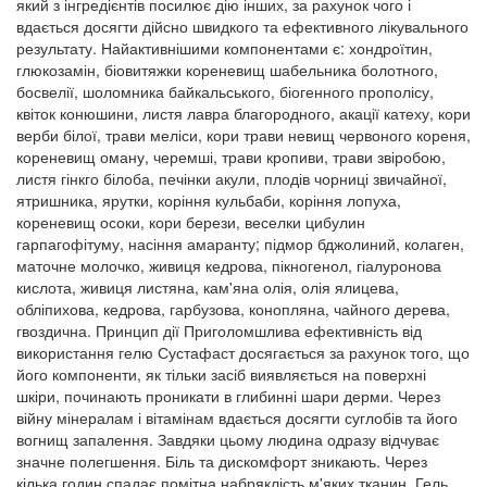
який з інгредієнтів посилює дію інших, за рахунок чого і
вдається досягти дійсно швидкого та ефективного лікувального
результату. Найактивнішими компонентами є: хондроїтин,
глюкозамін, біовитяжки кореневищ шабельника болотного,
босвелії, шоломника байкальського, біогенного прополісу,
квіток конюшини, листя лавра благородного, акації катеху, кори
верби білої, трави меліси, кори трави невищ червоного кореня,
кореневищ оману, черемші, трави кропиви, трави звіробою,
листя гінкго білоба, печінки акули, плодів чорниці звичайної,
ятришника, ярутки, коріння кульбаби, коріння лопуха,
кореневищ осоки, кори берези, веселки цибулин
гарпагофітуму, насіння амаранту; підмор бджолиний, колаген,
маточне молочко, живиця кедрова, пікногенол, гіалуронова
кислота, живиця листяна, кам'яна олія, олія ялицева,
обліпихова, кедрова, гарбузова, конопляна, чайного дерева,
гвоздична. Принцип дії Приголомшлива ефективність від
використання гелю Сустафаст досягається за рахунок того, що
його компоненти, як тільки засіб виявляється на поверхні
шкіри, починають проникати в глибинні шари дерми. Через
війну мінералам і вітамінам вдається досягти суглобів та його
вогнищ запалення. Завдяки цьому людина одразу відчуває
значне полегшення. Біль та дискомфорт зникають. Через
кілька годин спадає помітна набряклість м'яких тканин. Гель