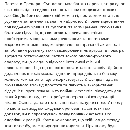
Переваги Препарат Сустафаст має багато переваг, за рахунок
яких він вигідно виділяється на тлі інших медикаментозних
засобів. До його основних дій можна віднести: моментальне
усунення запалення та зняття набряклості; повне відновлення
пошкоджених хрящів та суглобів, та їх зміцнення; блокування
болючих відчуттів, що виникають; насичення клітин
необхідними мінеральними речовинами та поживними
мікроелементами; швидке відновлення втраченої активності;
запобігання розвитку таких захворювань, як артроз та подагра,
артрит та остеохондроз; захист всього опорно-рухового
апарату, якщо людина відчуває інтенсивні фізичні
навантаження. І це ще не всі переваги такого засобу. До його
додаткових плюсів можна віднести: природність та безпеку
кожного компонента, що використовується; швидке надання
лікувального впливу; простота та легкість у використанні;
відсутність протипоказань та побічних ефектів; підходить для
людей різного віку; не потребує попередньої консультації
лікаря. Основа даного гелю є повністю натуральною. У ньому
не міститься жодних шкідливих речовин та синтетичних
добавок, які б спровокували появу побічних ефектів або
алергічних реакцій. Кожен компонент, що увійшов до складу
такого засобу, має природне походження. При цьому будь-