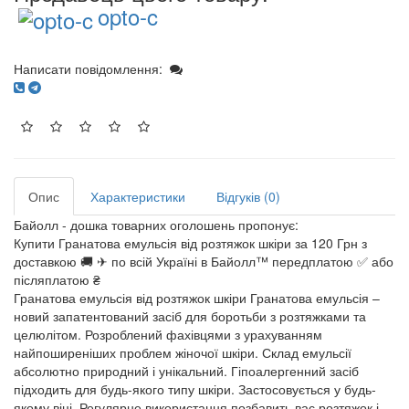
opto-c
Написати повідомлення:
Опис
Характеристики
Відгуків (0)
Байолл - дошка товарних оголошень пропонує:
Купити Гранатова емульсія від розтяжок шкіри за 120 Грн з
доставкою 🚚 ✈ по всій Україні в Байолл™ передплатою ✅ або
післяплатою ₴
Гранатова емульсія від розтяжок шкіри Гранатова емульсія –
новий запатентований засіб для боротьби з розтяжками та
целюлітом. Розроблений фахівцями з урахуванням
найпоширеніших проблем жіночої шкіри. Склад емульсії
абсолютно природний і унікальний. Гіпоалергенний засіб
підходить для будь-якого типу шкіри. Застосовується у будь-
якому віці. Регулярне використання позбавить вас розтяжок і