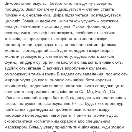
Використання емульсії безболісне, на відміну лазерних
процедур. Вміст колагену підвищується – клітини стають
пружними, оновленими. Шкіра підтягується, розгладжується
целюліт. Зовнішні дефекти шкіри також усунуть – розтяжки
почнуть світлішати з кожним днем. Склад: флавоноїди
розгладжують рельєф і зволожують, позбавляють клітини
токсинів, які прискорюють старіння та в'янення шкіри;
фітоестрогени відповідають за оновлення клітин; фолієва
кислота - легендарний засіб для молодості шкіри; жирні
кислоти утримують у клітині вологу, відновлюють захисні
функції епідермісу; органічні кислоти очищають, вирівнюють,
відбілюють; вітамін C активізує вироблення колагену,
омолоджує; вітаміни групи B видаляють запалення, посилюють
мікроциркуляцію крові, оновлюють шкіру; бета-каротин
захищає від шкідливих впливів навколишнього середовища та
сонячного випромінювання; мінерали Ca, Mg, Fe, Zn, Cu
вбивають хвороботворні бактерії, відповідають за еластичність
шкіри. Інструкція по застосуванню Як і за будь-яких процедур
пов'язаних з доглядом за проблемними зонами, шкіру
необхідно попередньо підготувати. Прийміть гарячий душ,
скористайтеся косметичним скрабом або спеціальним
масажером. Більшу увагу приділіть тим ділянкам, куди згодом