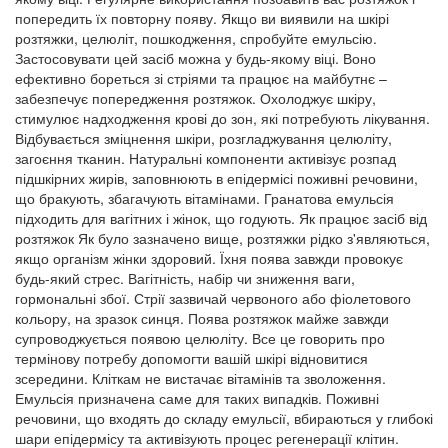
попередить їх повторну появу. Якщо ви виявили на шкірі
розтяжки, целюліт, пошкодження, спробуйте емульсію.
Застосовувати цей засіб можна у будь-якому віці. Воно
ефективно бореться зі стріями та працює на майбутнє –
забезпечує попередження розтяжок. Охолоджує шкіру,
стимулює надходження крові до зон, які потребують лікування.
Відбувається зміцнення шкіри, розгладжування целюліту,
загоєння тканин. Натуральні компоненти активізує розпад
підшкірних жирів, заповнюють в епідермісі поживні речовини,
що бракують, збагачують вітамінами. Гранатова емульсія
підходить для вагітних і жінок, що годують. Як працює засіб від
розтяжок Як було зазначено вище, розтяжки рідко з'являються,
якщо організм жінки здоровий. Їхня поява завжди провокує
будь-який стрес. Вагітність, набір чи зниження ваги,
гормональні збої. Стрії зазвичай червоного або фіолетового
кольору, на зразок синця. Поява розтяжок майже завжди
супроводжується появою целюліту. Все це говорить про
термінову потребу допомогти вашій шкірі відновитися
зсередини. Кліткам не вистачає вітамінів та зволоження.
Емульсія призначена саме для таких випадків. Поживні
речовини, що входять до складу емульсії, вбираються у глибокі
шари епідермісу та активізують процес регенерації клітин.