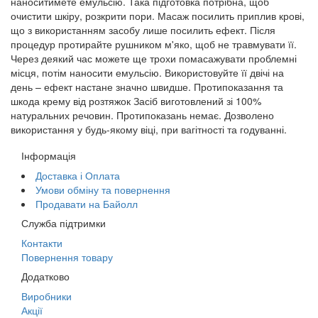
наноситимете емульсію. Така підготовка потрібна, щоб
очистити шкіру, розкрити пори. Масаж посилить приплив крові,
що з використанням засобу лише посилить ефект. Після
процедур протирайте рушником м'яко, щоб не травмувати її.
Через деякий час можете ще трохи помасажувати проблемні
місця, потім наносити емульсію. Використовуйте її двічі на
день – ефект настане значно швидше. Протипоказання та
шкода крему від розтяжок Засіб виготовлений зі 100%
натуральних речовин. Протипоказань немає. Дозволено
використання у будь-якому віці, при вагітності та годуванні.
Інформація
Доставка і Оплата
Умови обміну та повернення
Продавати на Байолл
Служба підтримки
Контакти
Повернення товару
Додатково
Виробники
Акції