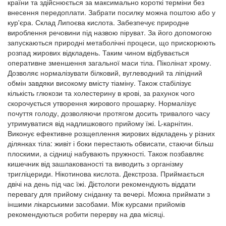
країни та здійснюється за максимально короткі терміни без
внесення передоплати. Забрати посилку можна поштою або у
кур'єра. Склад Липоєва кислота. Забезпечує природне
вироблення речовини під назвою піруват. За його допомогою
запускаються природні метаболічні процеси, що прискорюють
розпад жирових відкладень. Таким чином відбувається
оперативне зменшення загальної маси тіла. Піколінат хрому.
Дозволяє нормалізувати білковий, вуглеводний та ліпідний
обмін завдяки високому вмісту тіаміну. Також стабілізує
кількість глюкози та холестерину в крові, за рахунок чого
скорочується утворення жирового прошарку. Нормалізує
почуття голоду, дозволяючи протягом досить тривалого часу
утримуватися від надлишкового прийому їжі. L-карнітин.
Виконує ефективне розщеплення жирових відкладень у різних
ділянках тіла: живіт і боки перестають обвисати, стаючи більш
плоскими, а сідниці набувають пружності. Також позбавляє
кишечник від зашлакованості та виводить з організму
тригліцериди. Нікотинова кислота. Декстроза. Приймається
двічі на день під час їжі. Дієтологи рекомендують віддати
перевагу для прийому сніданку та вечері. Можна приймати з
іншими лікарськими засобами. Між курсами прийомів
рекомендуються робити перерву на два місяці.