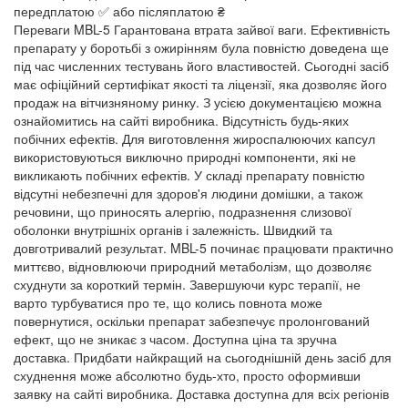
передплатою ✅ або післяплатою ₴
Переваги MBL-5 Гарантована втрата зайвої ваги. Ефективність
препарату у боротьбі з ожирінням була повністю доведена ще
під час численних тестувань його властивостей. Сьогодні засіб
має офіційний сертифікат якості та ліцензії, яка дозволяє його
продаж на вітчизняному ринку. З усією документацією можна
ознайомитись на сайті виробника. Відсутність будь-яких
побічних ефектів. Для виготовлення жироспалюючих капсул
використовуються виключно природні компоненти, які не
викликають побічних ефектів. У складі препарату повністю
відсутні небезпечні для здоров'я людини домішки, а також
речовини, що приносять алергію, подразнення слизової
оболонки внутрішніх органів і залежність. Швидкий та
довготривалий результат. MBL-5 починає працювати практично
миттєво, відновлюючи природний метаболізм, що дозволяє
схуднути за короткий термін. Завершуючи курс терапії, не
варто турбуватися про те, що колись повнота може
повернутися, оскільки препарат забезпечує пролонгований
ефект, що не зникає з часом. Доступна ціна та зручна
доставка. Придбати найкращий на сьогоднішній день засіб для
схуднення може абсолютно будь-хто, просто оформивши
заявку на сайті виробника. Доставка доступна для всіх регіонів