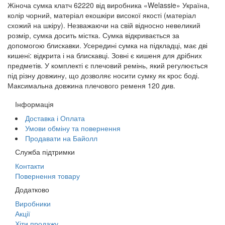
Жіноча сумка клатч 62220 від виробника «Welassie» Україна,
колір чорний, матеріал екошкіри високої якості (матеріал
схожий на шкіру). Незважаючи на свій відносно невеликий
розмір, сумка досить містка. Сумка відкривається за
допомогою блискавки. Усередині сумка на підкладці, має дві
кишені: відкрита і на блискавці. Зовні є кишеня для дрібних
предметів. У комплекті є плечовий ремінь, який регулюється
під різну довжину, що дозволяє носити сумку як крос боді.
Максимальна довжина плечового ременя 120 див.
Інформація
Доставка і Оплата
Умови обміну та повернення
Продавати на Байолл
Служба підтримки
Контакти
Повернення товару
Додатково
Виробники
Акції
Хіти продажу