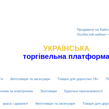
Продавати на Байо
Особистий кабінет
УКРАЇНСЬКА
торгівельна платформ
'я
Автотовари та аксесуари
Товари для дорослих 18+
П
ехніка та електроніка
Зоотовари
Курильні приналежності
краса і здоров'я
Автотовари та аксесуари
Товари для дор