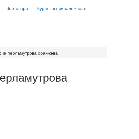
Зоотовари
Курильні приналежності
ноча перламутрова оранжева
перламутрова