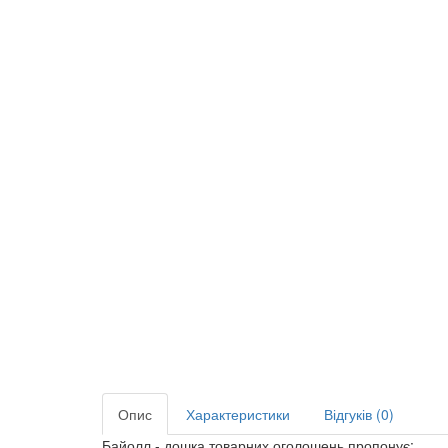
Опис
Характеристики
Відгуків (0)
Байолл - дошка товарних оголошень пропонує: